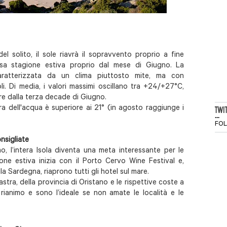
 solito, il sole riavrà il sopravvento proprio a fine
esa stagione estiva proprio dal mese di Giugno. La
ratterizzata da un clima piuttosto mite, ma con
. Di media, i valori massimi oscillano tra +24/+27°C,
re dalla terza decade di Giugno.
a dell'acqua è superiore ai 21° (in agosto raggiunge i
TWI
...
.
FO
nsigliate
, l’intera Isola diventa una meta interessante per le
one estiva inizia con il Porto Cervo Wine Festival e,
a Sardegna, riaprono tutti gli hotel sul mare.
liastra, della provincia di Oristano e le rispettive coste a
 rianimo e sono l’ideale se non amate le località e le