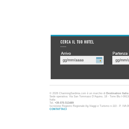
© 2026 CharmingSardinia.com è un marchio di
Destination Itali
Sede operativa: Via San Tommaso D'Aquino, 18 - Torre Blu I-09134
Italia
Tel.
+39.070.513489
Iscrizione Registro Regionale Ag.Viaggi e Turismo n.110 - P. IVA
CONTATTACI