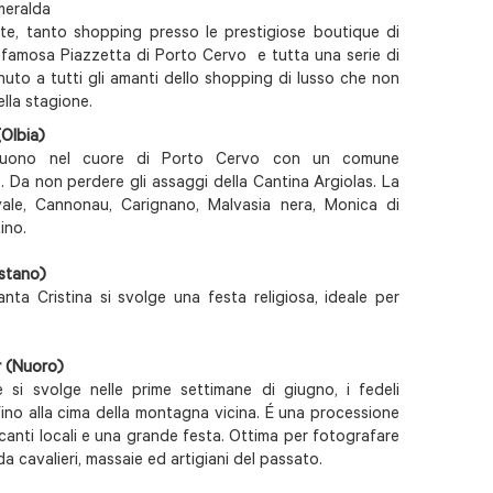
meralda
nte, tanto shopping presso le prestigiose boutique di
a famosa Piazzetta di Porto Cervo e tutta una serie di
enuto a tutti gli amanti dello shopping di lusso che non
lla stagione.
(Olbia)
seguono nel cuore di Porto Cervo con un comune
. Da non perdere gli assaggi della Cantina Argiolas. La
ovale, Cannonau, Carignano, Malvasia nera, Monica di
ino.
istano)
anta Cristina si svolge una festa religiosa, ideale per
r (Nuoro)
 si svolge nelle prime settimane di giugno, i fedeli
fino alla cima della montagna vicina. É una processione
anti locali e una grande festa. Ottima per fotografare
 da cavalieri, massaie ed artigiani del passato.