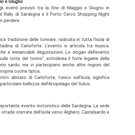
gio e Giugno
li eventi previsti tra la fine di Maggio e Giugno in
 il Rally di Sardegna e il Porto Cervo Shopping Night
on perdere.
ica tradizione delle tonnare, radicata in tutta l’Isola di
ttadina di Carloforte. L’evento si articola tra musica,
iche e immancabili degustazioni. Lo slogan dell’evento
ulle rotte del tonno”, sottolinea il forte legame della
torio sardo, ma vi partecipano anche altre regioni del
ropria cucina tipica.
tro abitato di Carloforte, l’unico sull’Isola, significa
particolare bellezza dell’Arcipelago del Sulcis.
ù importante evento motoristico della Sardegna. La sede
 le strade sterrate dell’isola verso Alghero, Castelsardo e