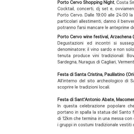
Porto Cervo Shopping Night
, Costa S
Cocktail, concerti, dj set e, ovviame
Porto Cervo. Dalle 19:00 alle 24:00 l
particolari allestimenti, danno il benv
potranno farsi mancare le anteprime de
Porto Cervo wine festival, Arzachena 
Degustazioni ed incontri si sus
denominatore: il vino sardo e non solo
tenuta produce vini tradizionali: B
Sardegna, Nuragus di Cagliari, Verment
Festa di Santa Cristina, Paulilatino (Or
All’interno del sito archeologico di S
scoprire le tradizioni locali.
Festa di Sant'Antonio Abate, Macome
In questa celebrazione popolare che
portano in spalla la statua del Santo 
di 12km che termina in una messa con c
i gruppi in costumi tradizionale vestiti