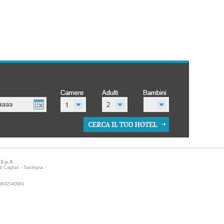
a S.p.A.
 Cagliari - Sardegna -
 09642040969