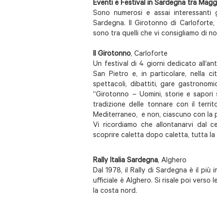
Eventi e Festival in Sardegna tra Mag
Sono numerosi e assai interessanti g
Sardegna. Il Girotonno di Carloforte,
sono tra quelli che vi consigliamo di n
Il Girotonno
, Carloforte
Un festival di 4 giorni dedicato all’ant
San Pietro e, in particolare, nella ci
spettacoli, dibattiti, gare gastronom
“Girotonno – Uomini, storie e sapori s
tradizione delle tonnare con il terri
Mediterraneo, e non, ciascuno con la p
Vi ricordiamo che allontanarvi dal cen
scoprire caletta dopo caletta, tutta la 
Rally Italia Sardegna
, Alghero
Dal 1978, il Rally di Sardegna è il pi
ufficiale è Alghero. Si risale poi verso
la costa nord.