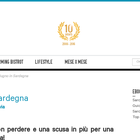
MING BISTROT
LIFESTYLE
MESE X MESE
iugno in Sardegna
EBO
...
Sardegna
Sard
Gui
via
Sard
Top 
on perdere e una scusa in più per una
a!