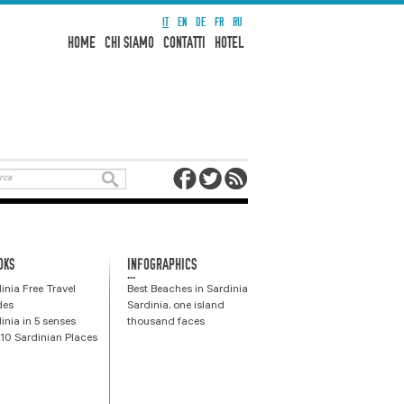
IT
EN
DE
FR
RU
HOME
CHI SIAMO
CONTATTI
HOTEL
OKS
INFOGRAPHICS
...
inia Free Travel
Best Beaches in Sardinia
des
Sardinia, one island
inia in 5 senses
thousand faces
10 Sardinian Places