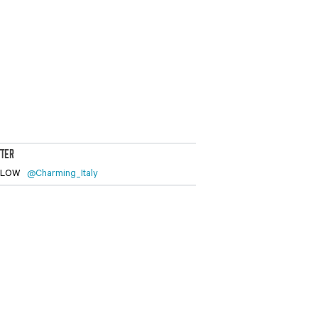
TTER
LLOW
@Charming_Italy