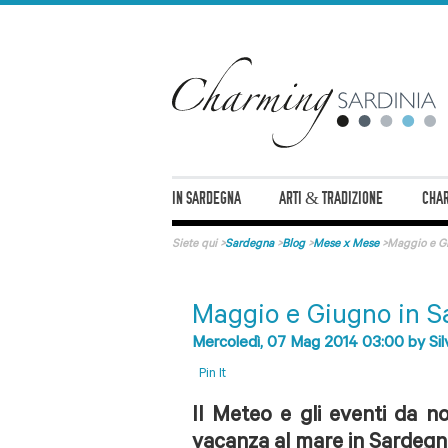
IN SARDEGNA
ARTI & TRADIZIONE
CHAR
Siete qui
>
Sardegna
>
Blog
>
Mese x Mese
>
Maggio e G
Maggio e Giugno in 
Mercoledì, 07 Mag 2014 03:00
by
Sil
Pin It
Il Meteo e gli eventi da n
vacanza al mare in Sardegn