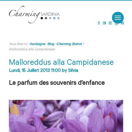
Toggle
navigat
IT
EN
DE
FR
RU
Vous êtes ici
>
Sardaigne
>
Blog
>
Charming Bistrot
>
Malloreddus alla Campidanese
Malloreddus alla Campidanese
Lundi, 15 Juillet 2013 11:00
by
Silvia
Le parfum des souvenirs d’enfance