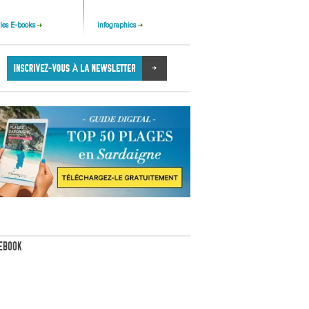
 les E-books
infographics
EBOOK