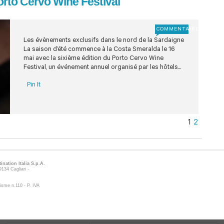
orto Cervo Wine Festival
COMMENTAIRE
Les évènements exclusifs dans le nord de la Sardaigne
La saison d’été commence à la Costa Smeralda le 16
mai avec la sixième édition du Porto Cervo Wine
Festival, un événement annuel organisé par les hôtels...
Pin It
1
2
ination Italia S.p.A.
134 Cagliari -
isme n.110 - P. IVA