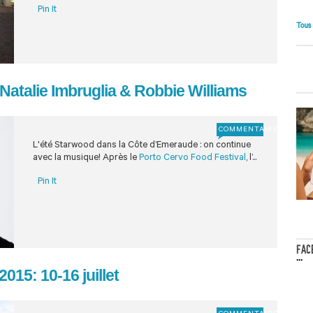
Pin It
Tous
Natalie Imbruglia & Robbie Williams
COMMENTAIRE
L'été Starwood dans la Côte d’Emeraude : on continue
avec la musique! Après le
Porto Cervo Food Festival
, l’...
Pin It
FAC
...
15: 10-16 juillet