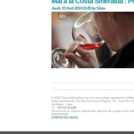
Mai à la Costa Smeralda : P
Jeudi, 03 Avril 2014 03:45
by
Silvia
© 2026 CharmingSardinia.com est une marque appartenant à
Dest
Siège opérationnel: Via San Tommaso D'Aquino, 18 - Torre Blu I-09
Sardaigne - Italie
Tel.
+39.070.513489
Immatriculé au registre régional des agences de voyage et du tour
09642040969
CONTACTEZ NOUS