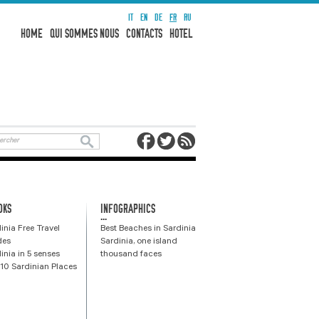
IT
EN
DE
FR
RU
HOME
QUI SOMMES NOUS
CONTACTS
HOTEL
OKS
INFOGRAPHICS
...
inia Free Travel
Best Beaches in Sardinia
des
Sardinia, one island
inia in 5 senses
thousand faces
10 Sardinian Places