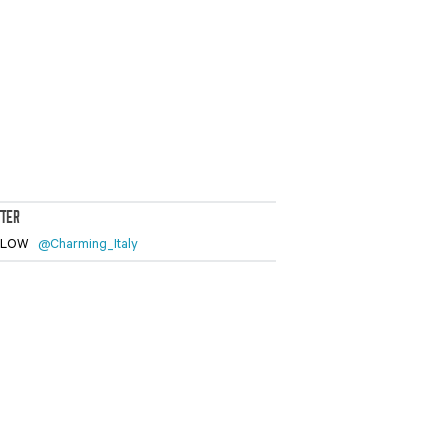
TTER
LLOW
@Charming_Italy