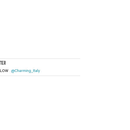
TTER
LLOW
@Charming_Italy