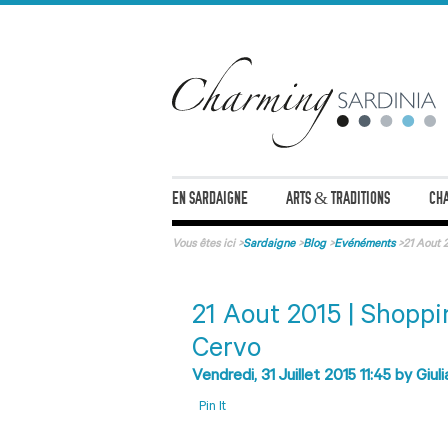
EN SARDAIGNE
ARTS & TRADITIONS
CHA
Vous êtes ici
>
Sardaigne
>
Blog
>
Evénéments
>
21 Aout 
21 Aout 2015 | Shoppin
Cervo
Vendredi, 31 Juillet 2015 11:45
by
Giuli
Pin It