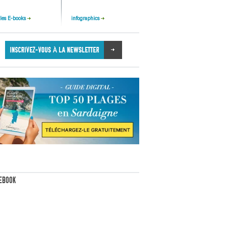
 les E-books
infographics
EBOOK