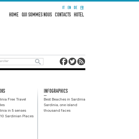
IT
EN
DE
FR
HOME
QUI SOMMES NOUS
CONTACTS
HOTEL
OKS
INFOGRAPHICS
...
inia Free Travel
Best Beaches in Sardinia
des
Sardinia, one island
inia in 5 senses
thousand faces
10 Sardinian Places