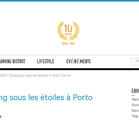
RMING BISTROT
LIFESTYLE
EVÉNÉMENTS
2015 | Shopping sous les étoiles à Porto Cervo
EBO
...
g sous les étoiles à Porto
Sard
Gui
Sard
a
Top 