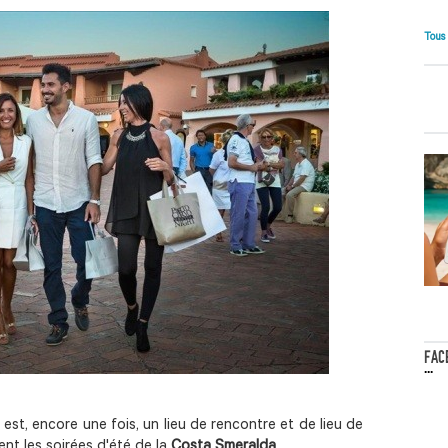
Tous
FAC
...
est, encore une fois, un lieu de rencontre et de lieu de
nt les soirées d'été de la
Costa Smeralda
.