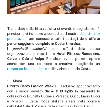
Tra le date della fitta scaletta di eventi, vi segnaliamo i 4
principali e vi invitiamo a contattare il nostro
dipartimento
prenotazioni
per conoscere tutti i dettagli delle
offerte
per un soggiorno completo in Costa Smeralda
.
I
pacchetti esclusivi
sono offerti dalla stessa
organizzazione presso i loro
Hotel Pitrizza, Romazzino,
Cervo e Cala di Volpe
. Per alcuni eventi potrete optare
anche per una soluzione alternativa, scegliendo un
romantico boutique hotel
nelle vicinanze della Costa.
1. Moda
Il
Porto Cervo Fashion Week
è l’ esclusivo appuntamento
con la moda previsto
dal 4 al 13 luglio
. In passerella le
collezioni di Brunello Cucinelli, Versace, Gucci, Emilio Pucci
e Missoni . L’alta moda italiana sfilerà nella cornice
dell’Hotel Cala di Volpe e della spiaggia di Porto Cervo.