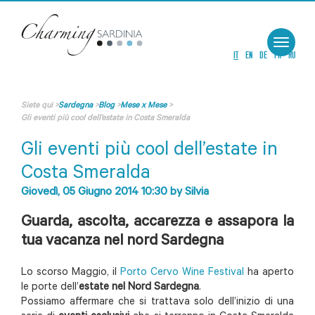
Toggle
navigat
IT
EN
DE
FR
RU
Siete qui
>
Sardegna
>
Blog
>
Mese x Mese
>
Gli eventi più cool dell’estate in Costa Smeralda
Gli eventi più cool dell’estate in
Costa Smeralda
Giovedì, 05 Giugno 2014 10:30
by
Silvia
Guarda, ascolta, accarezza e assapora la
tua vacanza nel nord Sardegna
Lo scorso Maggio, il
Porto Cervo Wine Festival
ha aperto
le porte dell’
estate nel Nord Sardegna
.
Possiamo affermare che si trattava solo dell’inizio di una