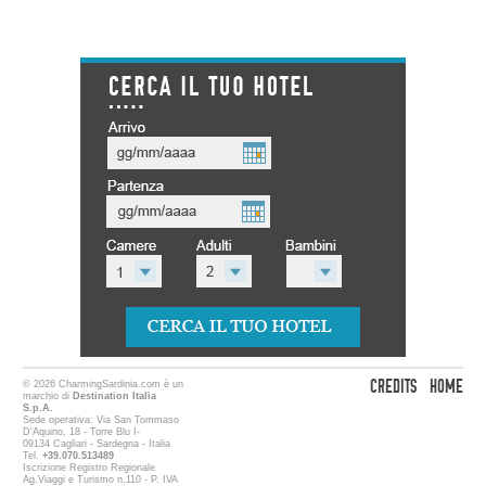
CREDITS
HOME
© 2026 CharmingSardinia.com è un
marchio di
Destination Italia
S.p.A.
Sede operativa: Via San Tommaso
D'Aquino, 18 - Torre Blu I-
09134 Cagliari - Sardegna - Italia
Tel.
+39.070.513489
Iscrizione Registro Regionale
Ag.Viaggi e Turismo n.110 - P. IVA