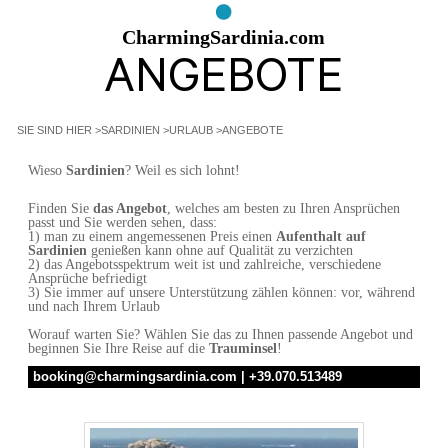
CharmingSardinia.com
ANGEBOTE
SIE SIND HIER
>
SARDINIEN
>
URLAUB
>
ANGEBOTE
Wieso
Sardinien
? Weil es sich lohnt!
Finden Sie
das Angebot
, welches am besten zu Ihren Ansprüchen
passt und Sie werden sehen, dass:
1) man zu einem angemessenen Preis einen
Aufenthalt auf
Sardinien
genießen kann ohne auf Qualität zu verzichten
2) das Angebotsspektrum weit ist und zahlreiche, verschiedene
Ansprüche befriedigt
3) Sie immer auf unsere Unterstützung zählen können: vor, während
und nach Ihrem Urlaub
Worauf warten Sie? Wählen Sie das zu Ihnen passende Angebot und
beginnen Sie Ihre Reise auf die
Trauminsel
!
booking@charmingsardinia.com | +39.070.513489