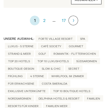
AUSWÄHLEN
...
1
2
17
UNSERE AUSWAHL:
FORTE VILLAGE RESORT
SPA
LUXUS - 5 STERNE
CAFÈ SOCIETY
GOURMET
STRAND & MEER
GOLF
ROMANTIK - FLITTERWOCHEN
TOP 20 HOTELS
TOP 10 LUXUSHOTELS
SÜDSARDINIEN
BOUTIQUE-DESIGN
SLOW & CHIC
SECRET
FRÜHLING
4 STERNE
WHIRLPOOL IM ZIMMER
FÜR ERWACHSENE
COSTA SMERALDA
EXKLUSIVE UNTERKÜNFTE
TOP 10 BOUTIQUE HOTELS
NORDSARDINIEN
DELPHINA HOTELS & RESORT
FAMILIEN
RESORTS FÜR KINDER
FAMILIEN MEER