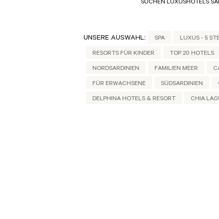
SUCHEN LUXUSHOTELS SA
UNSERE AUSWAHL:
SPA
LUXUS - 5 ST
RESORTS FÜR KINDER
TOP 20 HOTELS
NORDSARDINIEN
FAMILIEN MEER
C
FÜR ERWACHSENE
SÜDSARDINIEN
DELPHINA HOTELS & RESORT
CHIA LA