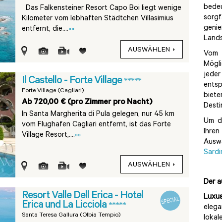
bedeu
Das Falkensteiner Resort Capo Boi liegt wenige
sorg
Kilometer vom lebhaften Städtchen Villasimius
genie
entfernt, die....
»»
Lands
AUSWÄHLEN
Vom 
Mögli
jede
Il Castello - Forte Village
*****
ents
Forte Village (Cagliari)
biet
Ab 720,00 € (pro Zimmer pro Nacht)
Desti
In Santa Margherita di Pula gelegen, nur 45 km
Um d
vom Flughafen Cagliari entfernt, ist das Forte
Ihren
Village Resort,....
»»
Ausw
Sardi
AUSWÄHLEN
Der a
Resort Valle Dell Erica - Hotel
Luxus
Erica und La Licciola
*****
elega
Santa Teresa Gallura (Olbia Tempio)
lokal