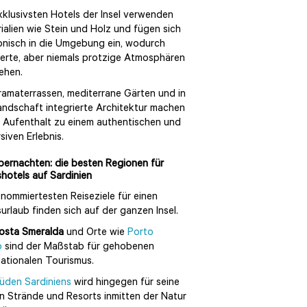
xklusivsten Hotels der Insel verwenden
ialien wie Stein und Holz und fügen sich
nisch in die Umgebung ein, wodurch
nierte, aber niemals protzige Atmosphären
ehen.
amaterrassen, mediterrane Gärten und in
andschaft integrierte Architektur machen
 Aufenthalt zu einem authentischen und
siven Erlebnis.
ernachten: die besten Regionen für
hotels auf Sardinien
enommiertesten Reiseziele für einen
urlaub finden sich auf der ganzen Insel.
osta Smeralda
und Orte wie
Porto
o
sind der Maßstab für gehobenen
nationalen Tourismus.
üden Sardiniens
wird hingegen für seine
n Strände und Resorts inmitten der Natur