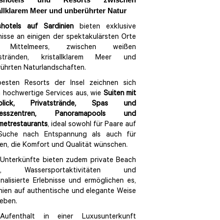
ushotels und Resorts zwischen
allklarem Meer und unberührter Natur
shotels auf Sardinien
bieten exklusive
nisse an einigen der spektakulärsten Orte
 Mittelmeers, zwischen weißen
stränden, kristallklarem Meer und
ührten Naturlandschaften.
besten Resorts der Insel zeichnen sich
 hochwertige Services aus, wie
Suiten mit
blick, Privatstrände, Spas und
nesszentren, Panoramapools und
metrestaurants
, ideal sowohl für Paare auf
Suche nach Entspannung als auch für
ien, die Komfort und Qualität wünschen.
 Unterkünfte bieten zudem private Beach
bs, Wassersportaktivitäten und
nalisierte Erlebnisse und ermöglichen es,
nien auf authentische und elegante Weise
leben.
Aufenthalt in einer Luxusunterkunft