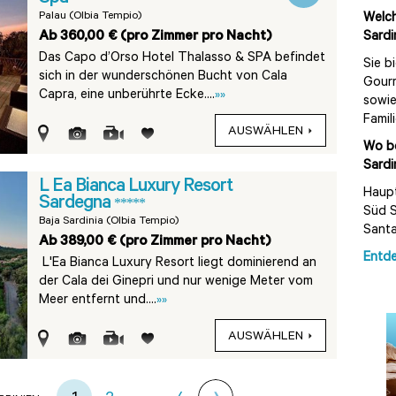
Palau (Olbia Tempio)
Welch
Ab 360,00 € (pro Zimmer pro Nacht)
Sardi
Das Capo d’Orso Hotel Thalasso & SPA befindet
Sie b
sich in der wunderschönen Bucht von Cala
Gourm
Capra, eine unberührte Ecke....
»»
sowie
Famil
AUSWÄHLEN
Wo be
Sardi
L Ea Bianca Luxury Resort
Haupt
Sardegna
*****
Süd S
Baja Sardinia (Olbia Tempio)
Santa
Ab 389,00 € (pro Zimmer pro Nacht)
Entde
L'Ea Bianca Luxury Resort liegt dominierend an
der Cala dei Ginepri und nur wenige Meter vom
Meer entfernt und....
»»
AUSWÄHLEN