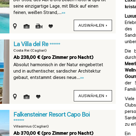
Lux
Der Stolz des Abi d’Oru Beach Hotel & Spa ist
seine einzigartige Lage, mit Blick auf einen
krist
feinen, weißen Strand,....
»»
Luxu
Erleb
AUSWÄHLEN
des
Sand
unber
La Villa del Re
*****
Costa Rei (Cagliari)
Die 
Ab 238,00 € (pro Zimmer pro Nacht)
durch
Meer
Absolut harmonisch in der Natur eingebettet
Well
und in authentischer, sardischer Architektur
Gour
gebaut, entstammt dieses neue....
»»
der 
Famil
AUSWÄHLEN
Viele
Clu
perso
Falkensteiner Resort Capo Boi
Sardi
*****
zu er
Villasimius (Cagliari)
Ab 370,00 € (pro Zimmer pro Nacht)
Ein 