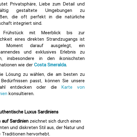
tet Privatsphäre, Liebe zum Detail und
fältig gestaltete Umgebungen zu
ßen, die oft perfekt in die natürliche
chaft integriert sind.
Frühstück mit Meerblick bis zur
chkeit eines direkten Strandzugangs ist
r Moment darauf ausgelegt, ein
pannendes und exklusives Erlebnis zu
en, insbesondere in den ikonischsten
nationen wie der
Costa Smeralda
.
ie Lösung zu wählen, die am besten zu
 Bedürfnissen passt, können Sie unsere
ahl entdecken oder die
Karte von
nien
konsultieren.
uthentische Luxus Sardiniens
 auf Sardinien
zeichnet sich durch einen
nten und diskreten Stil aus, der Natur und
e Traditionen hervorhebt.