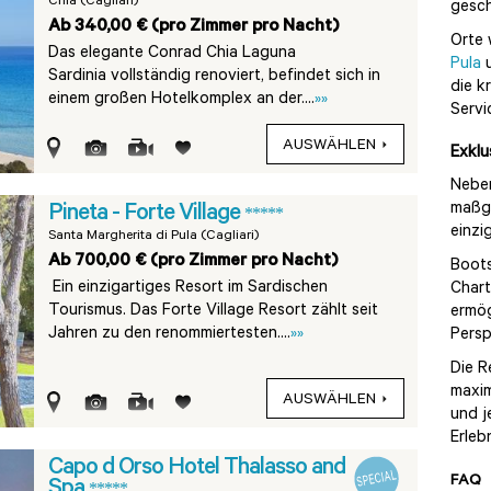
Chia (Cagliari)
gesch
Ab 340,00 € (pro Zimmer pro Nacht)
Orte
Das elegante Conrad Chia Laguna
Pula
Sardinia vollständig renoviert, befindet sich in
die k
einem großen Hotelkomplex an der....
»»
Servi
AUSWÄHLEN
Exklu
Neben
maßge
Pineta - Forte Village
*****
einzi
Santa Margherita di Pula (Cagliari)
Ab 700,00 € (pro Zimmer pro Nacht)
Boots
Ein einzigartiges Resort im Sardischen
Chart
Tourismus. Das Forte Village Resort zählt seit
ermög
Jahren zu den renommiertesten....
»»
Persp
Die R
maxim
AUSWÄHLEN
und j
Erleb
Capo d Orso Hotel Thalasso and
FAQ
Spa
*****