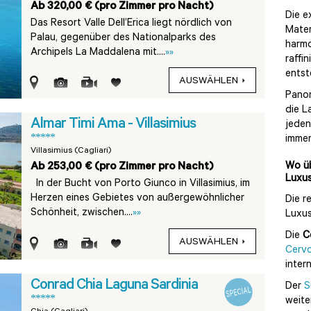
Ab 320,00 € (pro Zimmer pro Nacht)
Die e
Das Resort Valle Dell’Erica liegt nördlich von
Mater
Palau, gegenüber des Nationalparks des
harmo
Archipels La Maddalena mit....
»»
raffi
entst
AUSWÄHLEN
Panor
die L
Almar Timi Ama - Villasimius
jeden
*****
immer
Villasimius (Cagliari)
Ab 253,00 € (pro Zimmer pro Nacht)
Wo üb
Luxus
In der Bucht von Porto Giunco in Villasimius, im
Herzen eines Gebietes von außergewöhnlicher
Die r
Schönheit, zwischen....
»»
Luxus
Die
C
AUSWÄHLEN
Cerv
inter
Conrad Chia Laguna Sardinia
Der
S
*****
weite