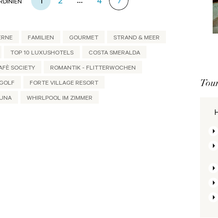
...
1
2
4
RDINIEN
ERNE
FAMILIEN
GOURMET
STRAND & MEER
TOP 10 LUXUSHOTELS
COSTA SMERALDA
AFÈ SOCIETY
ROMANTIK - FLITTERWOCHEN
Tour
GOLF
FORTE VILLAGE RESORT
GUNA
WHIRLPOOL IM ZIMMER
H