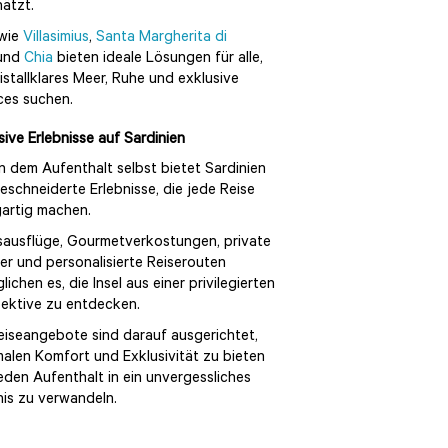
ätzt.
 wie
Villasimius
,
Santa Margherita di
und
Chia
bieten ideale Lösungen für alle,
ristallklares Meer, Ruhe und exklusive
ces suchen.
sive Erlebnisse auf Sardinien
 dem Aufenthalt selbst bietet Sardinien
schneiderte Erlebnisse, die jede Reise
gartig machen.
ausflüge, Gourmetverkostungen, private
er und personalisierte Reiserouten
lichen es, die Insel aus einer privilegierten
ektive zu entdecken.
eiseangebote sind darauf ausgerichtet,
alen Komfort und Exklusivität zu bieten
eden Aufenthalt in ein unvergessliches
nis zu verwandeln.