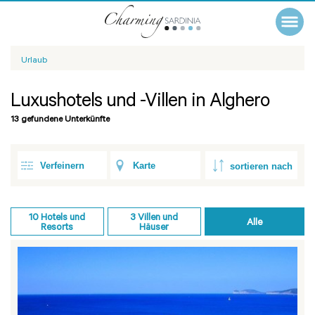
Urlaub
Luxushotels und -Villen in Alghero
13 gefundene Unterkünfte
Verfeinern
Karte
10
Hotels und
3
Villen und
Alle
Resorts
Häuser