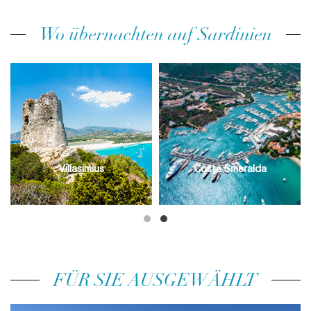
Wo übernachten auf Sardinien
Villasimius
Costa Smeralda
FÜR SIE AUSGEWÄHLT