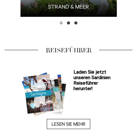
FE
STRAND & MEER
REISEFÜHRER
Laden Sie jetzt
unseren Sardinien
Reiseführer
herunter!
LESEN SIE MEHR