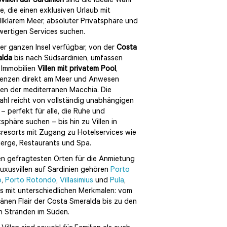
villen auf Sardinien
sind die ideale Wahl
lle, die einen exklusiven Urlaub mit
allklarem Meer, absoluter Privatsphäre und
ertigen Services suchen.
er ganzen Insel verfügbar, von der
Costa
alda
bis nach Südsardinien, umfassen
 Immobilien
Villen mit privatem Pool
,
enzen direkt am Meer und Anwesen
ten der mediterranen Macchia. Die
hl reicht von vollständig unabhängigen
n – perfekt für alle, die Ruhe und
tsphäre suchen – bis hin zu Villen in
resorts mit Zugang zu Hotelservices wie
erge, Restaurants und Spa.
n gefragtesten Orten für die Anmietung
uxusvillen auf Sardinien gehören
Porto
o
,
Porto Rotondo
,
Villasimius
und
Pula
,
ls mit unterschiedlichen Merkmalen: vom
nen Flair der Costa Smeralda bis zu den
n Stränden im Süden.