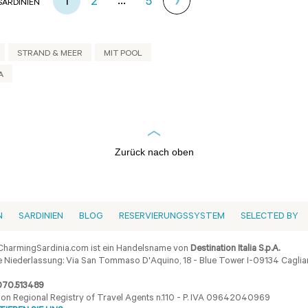
...
1
2
5
SARDINIEN
STRAND & MEER
MIT POOL
A
Zurück nach oben
N
SARDINIEN
BLOG
RESERVIERUNGSSYSTEM
SELECTED BY
harmingSardinia.com ist ein Handelsname von
Destination Italia S.p.A.
 Niederlassung: Via San Tommaso D'Aquino, 18 - Blue Tower I-09134 Cagliar
070.513489
ion Regional Registry of Travel Agents n.110 - P. IVA 09642040969