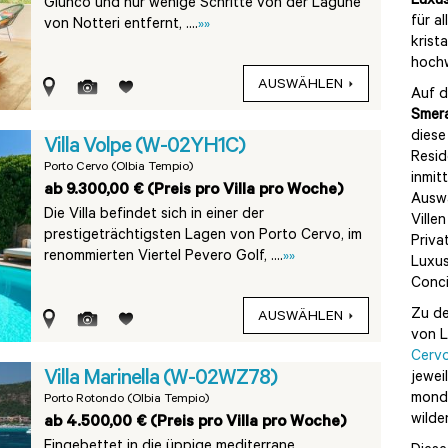
Luxus
Giunco und nur wenige Schritte von der Lagune
für a
von Notteri entfernt, ....
»»
krist
hochw
AUSWÄHLEN
Auf d
Smer
diese
Villa Volpe (W-02YH1C)
Resid
Porto Cervo (Olbia Tempio)
inmit
ab 9.300,00 € (Preis pro Villa pro Woche)
Auswa
Die Villa befindet sich in einer der
Ville
prestigeträchtigsten Lagen von Porto Cervo, im
Priva
renommierten Viertel Pevero Golf, ....
»»
Luxus
Conci
Zu de
AUSWÄHLEN
von L
Cerv
Villa Marinella (W-02WZ78)
jewei
mondä
Porto Rotondo (Olbia Tempio)
wilde
ab 4.500,00 € (Preis pro Villa pro Woche)
Eingebettet in die üppige mediterrane