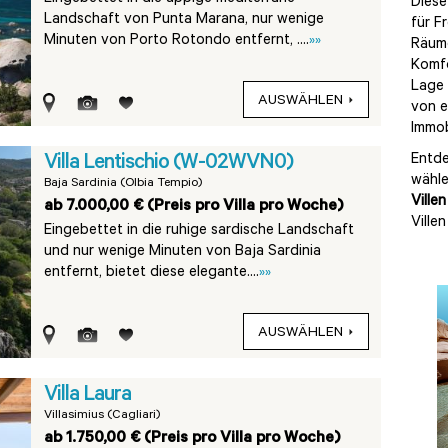
Diese
Landschaft von Punta Marana, nur wenige
für F
Minuten von Porto Rotondo entfernt, ....
»»
Räume
Komfo
Lage 
AUSWÄHLEN
von e
Immob
Villa Lentischio (W-02WVN0)
Entde
wähle
Baja Sardinia (Olbia Tempio)
Ville
ab 7.000,00 € (Preis pro Villa pro Woche)
Ville
Eingebettet in die ruhige sardische Landschaft
und nur wenige Minuten von Baja Sardinia
entfernt, bietet diese elegante....
»»
AUSWÄHLEN
Villa Laura
Villasimius (Cagliari)
ab 1.750,00 € (Preis pro Villa pro Woche)