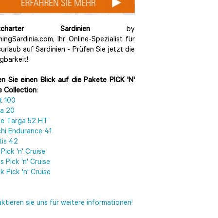
htcharter Sardinien
by
ingSardinia.com, Ihr Online-Spezialist für
urlaub auf Sardinien - Prüfen Sie jetzt die
gbarkeit!
n Sie einen Blick auf die Pakete
PICK 'N'
e Collection
:
t 100
ra 20
ine Targa 52 HT
hi Endurance 41
tis 42
 Pick 'n' Cruise
s Pick 'n' Cruise
k Pick 'n' Cruise
ktieren sie uns für weitere informationen!