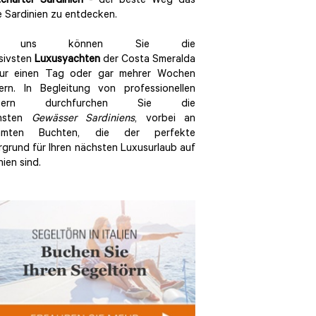
charter Sardinien
- der beste Weg das
 Sardinien zu entdecken.
i uns können Sie die
sivsten
Luxusyachten
der Costa Smeralda
nur einen Tag oder gar mehrer Wochen
ern. In Begleitung von professionellen
ppern durchfurchen Sie die
nsten
Gewässer Sardiniens
, vorbei an
hmten Buchten, die der perfekte
rgrund für Ihren nächsten Luxusurlaub auf
nien sind.