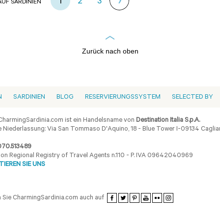
1
2
3
UF SARDINIEN
Zurück nach oben
N
SARDINIEN
BLOG
RESERVIERUNGSSYSTEM
SELECTED BY
harmingSardinia.com ist ein Handelsname von
Destination Italia S.p.A.
 Niederlassung: Via San Tommaso D'Aquino, 18 - Blue Tower I-09134 Cagliar
070.513489
ion Regional Registry of Travel Agents n.110 - P. IVA 09642040969
IEREN SIE UNS
 Sie CharmingSardinia.com auch auf