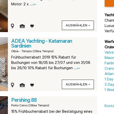
Motor: 2 x ....
»»
Yac
Charm
AUSWÄHLEN
Luxus
Verfü
ADEA Yachting - Katamaran
Werfe
Sardinien
Cruis
Olbia - Tempio (Olbia Tempio)
Velve
Frühbucherrabatt 2019 15% Rabatt für
Maio
Buchungen von 18/05 bis 27/07 und von 31/08
Fairl
bis 26/10 10% Rabatt für Buchungen ....
»»
Cranc
Atlan
1 Day
AUSWÄHLEN
3 Day
1 Wee
Pershing 88
Porto Cervo (Olbia Tempio)
Konta
15% Frühbucherrabatt bei der Bestätigung eines