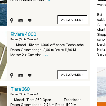
Yacht
Frühbucherrabatt bei ....
»»
wahre
Be
exklu
AUSWÄHLEN
für 
chart
Riviera 4000
Ski
Palau (Olbia Tempio)
schö
berü
Modell: Riviera 4000 off-shore Technische
Hinte
Daten Gesamtlänge 13,60 m Breite 11,80 M.
Sardi
Motor: 2 x Cummins ....
»»
AUSWÄHLEN
Tiara 360
Palau (Olbia Tempio)
Modell: Tiara 360 Open Technische
Daten Gesamtlänge 12,74 m Breite 11,00 M.