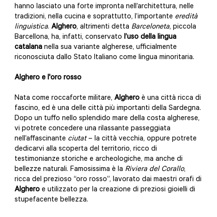
hanno lasciato una forte impronta nell’architettura, nelle
tradizioni, nella cucina e soprattutto, l’importante
eredità
linguistica
.
Alghero
, altrimenti detta
Barceloneta
, piccola
Barcellona, ha, infatti, conservato
l’uso della lingua
catalana
nella sua variante algherese, ufficialmente
riconosciuta dallo Stato Italiano come lingua minoritaria.
Alghero e l'oro rosso
Nata come roccaforte militare,
Alghero
è una città ricca di
fascino, ed è una delle città più importanti della Sardegna.
Dopo un tuffo nello splendido mare della costa algherese,
vi potrete concedere una rilassante passeggiata
nell’affascinante
ciutat
– la città vecchia, oppure potrete
dedicarvi alla scoperta del territorio, ricco di
testimonianze storiche e archeologiche, ma anche di
bellezze naturali. Famosissima è la
Riviera del Corallo
,
ricca del prezioso “oro rosso”, lavorato dai maestri orafi di
Alghero
e utilizzato per la creazione di preziosi gioielli di
stupefacente bellezza.