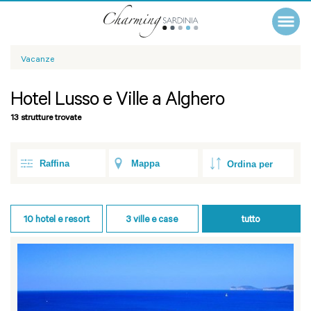
Vacanze
Hotel Lusso e Ville a Alghero
13 strutture trovate
Raffina
Mappa
10
hotel e resort
3
ville e case
tutto