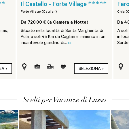
**
*****
Il Castello - Forte Village
Far
Forte Village (Cagliari)
Chia (C
Da 720.00 € (a Camera a Notte)
Da 40
lmas,
Situato nella località di Santa Margherita di
A soli
Pula, a soli 45 Km da Cagliari e immerso in un
in loc
incantevole giardino di...
»»
Sardeg
NA
SELEZIONA
Scelti per Vacanze di Lusso