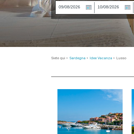
Siete qui
>
Sardegna
>
Idee Vacanza
>
Lusso