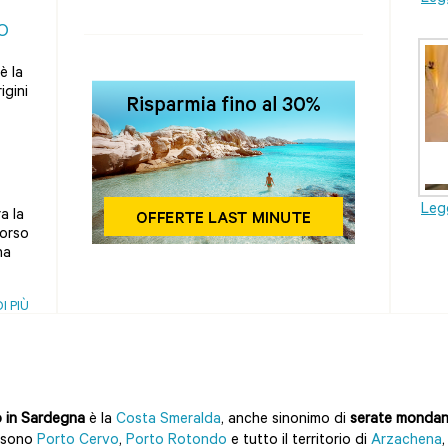
O
è la
igini
Legg
a la
corso
ha
I PIÙ
 in Sardegna
è la
Costa Smeralda
, anche sinonimo di
serate mondane
i sono
Porto Cervo
,
Porto Rotondo
e tutto il territorio di
Arzachena