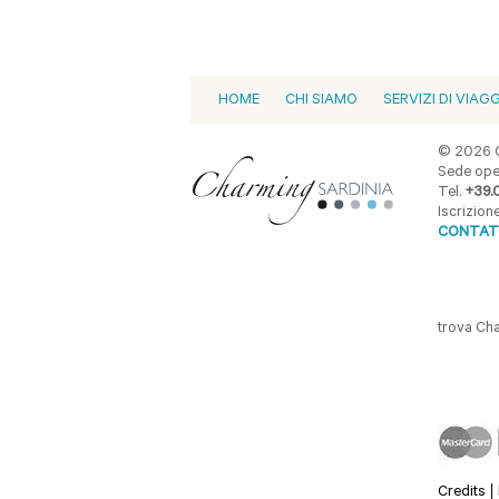
HOME
CHI SIAMO
SERVIZI DI VIAG
© 2026 C
Sede oper
Tel.
+39.
Iscrizio
CONTAT
trova Ch
Credits