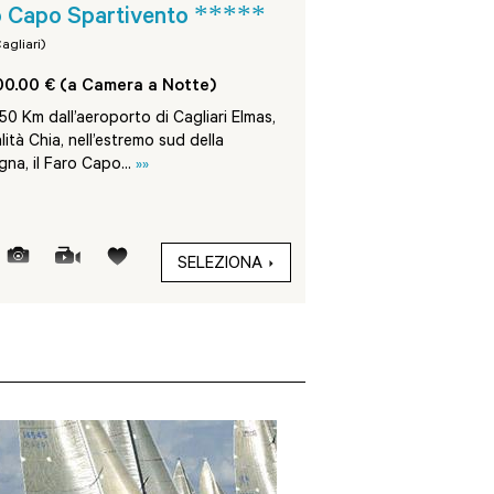
*****
o Capo Spartivento
Il Castello - For
agliari)
Forte Village (Cagliari)
0.00 € (a Camera a Notte)
Da 720.00 € (a Came
 50 Km dall’aeroporto di Cagliari Elmas,
Situato nella località d
alità Chia, nell’estremo sud della
Pula, a soli 45 Km da C
na, il Faro Capo...
»»
incantevole giardino di.
SELEZIONA