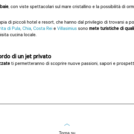
 baie
, con viste spettacolari sul mare cristallino e la possibilità di o
ia di piccoli hotel e resort, che hanno dal privilegio di trovarsi a 
ita di Pula
,
Chia
,
Costa Rei
e
Villasimius
sono
mete turistiche di qual
sita cucina locale.
rdo di un jet privato
zzate
ti permetteranno di scoprire nuove passioni, sapori e prospett
Torna su