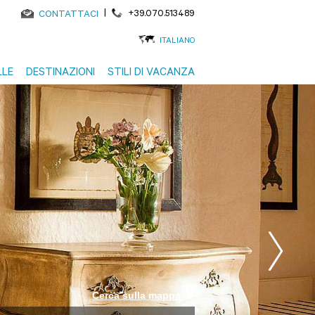
|
+39.070.513489
CONTATTACI
ITALIANO
LLE
DESTINAZIONI
STILI DI VACANZA
Cerca sulla mappa