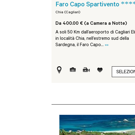
*****
***
te Village
Faro Capo Spartivento
Chia (Cagliari)
ra a Notte)
Da 400.00 € (a Camera a Notte)
di Santa Margherita di
A soli 50 Km dall’aeroporto di Cagliari E
agliari e immerso in un
in località Chia, nell’estremo sud della
..
»»
Sardegna, il Faro Capo...
»»
SELEZIONA
SELEZIO