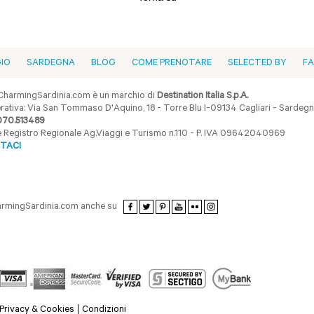
GIO
SARDEGNA
BLOG
COME PRENOTARE
SELECTED BY
F
harmingSardinia.com è un marchio di
Destination Italia S.p.A.
ativa: Via San Tommaso D'Aquino, 18 - Torre Blu I-09134 Cagliari - Sardegna 
070.513489
ne Registro Regionale Ag.Viaggi e Turismo n.110 - P. IVA 09642040969
TACI
armingSardinia.com anche su
Privacy & Cookies
Condizioni