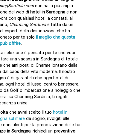
ze in Sardegna
, non è solo un sogno!
mingSardinia.com
non ha la più ampia
ione del web di
hotel in Sardegna
e non
bora con qualsiasi hotel la contatti, al
ario,
Charming Sardinia
è fatta da un
di esperti della destinazione che ha
ionato per te solo
il meglio che questa
 può offrire
.
a selezione è pensata per te che vuoi
tare una vacanza in Sardegna di totale
 e che ami posti di Charme lontano dalla
 e dal caos della vita moderna. Il nostro
no è di garantirti che ogni hotel di
e, ogni hotel di lusso, centro benessere,
 da Golf o imbarcazione a noleggio che
ierai su Charming Sardinia, ti regali
perienza unica.
olta che avrai scelto il tuo
hotel in
gna sul mare
da sogno, rivolgiti alle
e consulenti per la prenotazione delle tue
ze in Sardegna
: richiedi un
preventivo