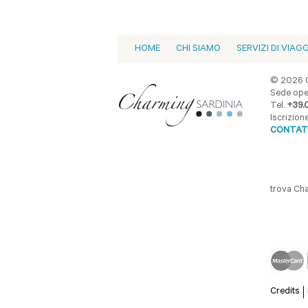
HOME
CHI SIAMO
SERVIZI DI VIAG
© 2026 C
Sede oper
Tel.
+39.
Iscrizio
CONTAT
trova Ch
Credits