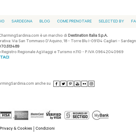
GIO
SARDEGNA
BLOG
COME PRENOTARE
SELECTED BY
F
harmingSardinia.com è un marchio di
Destination Italia S.p.A.
ativa: Via San Tommaso D'Aquino, 18 - Torre Blu I-09134 Cagliari - Sardegna 
070.513489
ne Registro Regionale Ag.Viaggi e Turismo n.110 - P. IVA 09642040969
TACI
armingSardinia.com anche su
Privacy & Cookies
Condizioni