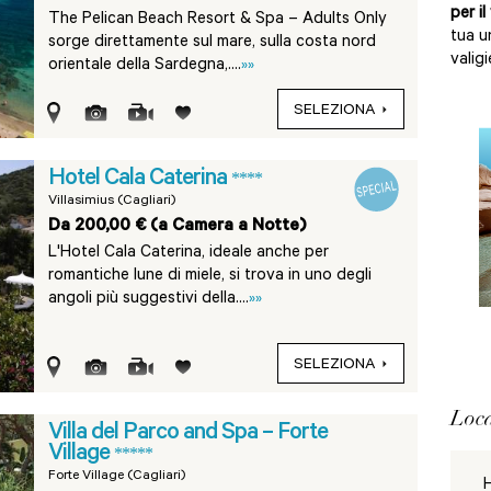
per il
The Pelican Beach Resort & Spa – Adults Only
tua u
sorge direttamente sul mare, sulla costa nord
valigi
orientale della Sardegna,....
»»
SELEZIONA
Hotel Cala Caterina
****
Villasimius (Cagliari)
Da 200,00 € (a Camera a Notte)
L'Hotel Cala Caterina, ideale anche per
romantiche lune di miele, si trova in uno degli
angoli più suggestivi della....
»»
SELEZIONA
Loca
Villa del Parco and Spa – Forte
Village
*****
Forte Village (Cagliari)
H