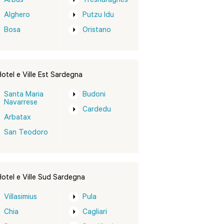
Arbus
Tresnuraghes
Alghero
Putzu Idu
Bosa
Oristano
otel e Ville Est Sardegna
Santa Maria
Budoni
Navarrese
Cardedu
Arbatax
San Teodoro
otel e Ville Sud Sardegna
Villasimius
Pula
Chia
Cagliari