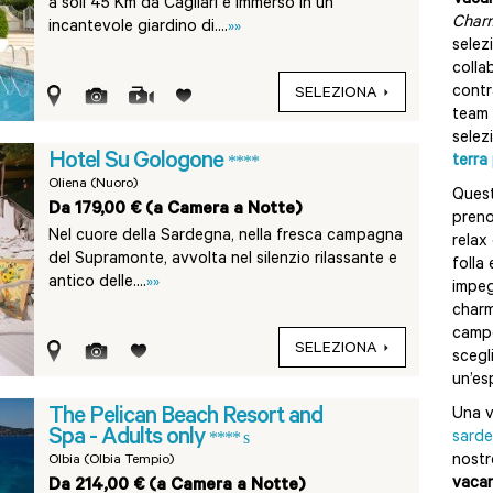
Vacan
a soli 45 Km da Cagliari e immerso in un
Char
incantevole giardino di....
»»
selez
colla
contr
SELEZIONA
team 
selez
Hotel Su Gologone
****
terra
Oliena (Nuoro)
Quest
Da 179,00 € (a Camera a Notte)
preno
Nel cuore della Sardegna, nella fresca campagna
relax
del Supramonte, avvolta nel silenzio rilassante e
folla
antico delle....
»»
impeg
charm
campo
SELEZIONA
scegl
un’es
The Pelican Beach Resort and
Una v
Spa - Adults only
**** s
sarde
nostr
Olbia (Olbia Tempio)
vacan
Da 214,00 € (a Camera a Notte)