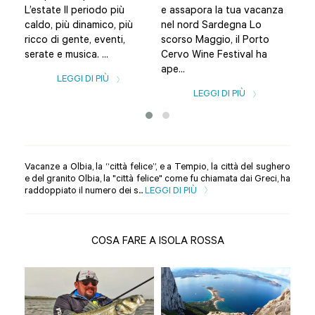
L’estate Il periodo più
e assapora la tua vacanza
Bud
caldo, più dinamico, più
nel nord Sardegna Lo
Olb
ricco di gente, eventi,
scorso Maggio, il Porto
una
serate e musica. ...
Cervo Wine Festival ha
spia
ape...
LEGGI DI PIÙ
LEGGI DI PIÙ
Vacanze a Olbia, la “città felice”, e a Tempio, la città del sughero
e del granito Olbia, la "città felice" come fu chiamata dai Greci, ha
raddoppiato il numero dei s...
LEGGI DI PIÙ
COSA FARE A ISOLA ROSSA