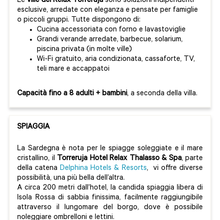
Le
ville del Relax Torreruja
sono soluzioni indipendenti
esclusive, arredate con eleganza e pensate per famiglie
o piccoli gruppi. Tutte dispongono di:
Cucina accessoriata con forno e lavastoviglie
Grandi verande arredate, barbecue, solarium,
piscina privata (in molte ville)
Wi-Fi gratuito, aria condizionata, cassaforte, TV,
teli mare e accappatoi
Capacità fino a 8 adulti + bambini
, a seconda della villa.
SPIAGGIA
La Sardegna è nota per le spiagge soleggiate e il mare
cristallino, il
Torreruja Hotel Relax Thalasso & Spa
, parte
della catena
Delphina Hotels & Resorts
, vi offre diverse
possibilità, una più bella dell’altra.
A circa 200 metri dall’hotel, la candida spiaggia libera di
Isola Rossa di sabbia finissima, facilmente raggiungibile
attraverso il lungomare del borgo, dove è possibile
noleggiare ombrelloni e lettini.