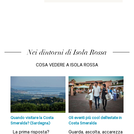
Nei dintorni di Isola Rossa
COSA VEDERE A ISOLA ROSSA
ito
Quando visitare la Costa
Gli eventi più cool dell’estate in
Spi
Smeralda? (Sardegna)
Costa Smeralda
e di
La prima risposta?
Guarda, ascolta, accarezza
L’a