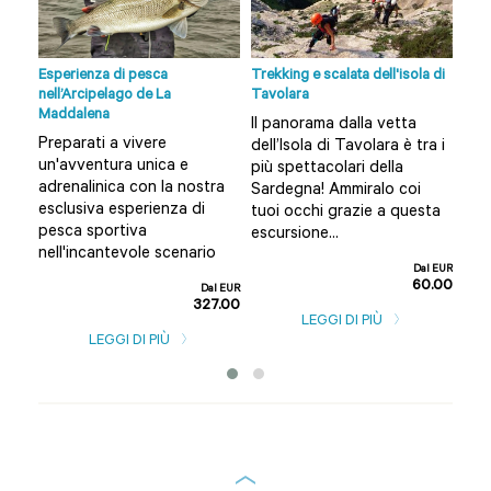
lbia
Esperienza di pesca
Trekking e scalata dell'isola di
Tour
nell’Arcipelago de La
Tavolara
Vuoi
Maddalena
Il panorama dalla vetta
nte
Olb
Preparati a vivere
dell’Isola di Tavolara è tra i
n
e a
un'avventura unica e
più spettacolari della
per
adrenalinica con la nostra
Sardegna! Ammiralo coi
guid
esclusiva esperienza di
tuoi occhi grazie a questa
l EUR
pesca sportiva
escursione...
0.00
nell'incantevole scenario
Dal EUR
60.00
Dal EUR
327.00
LEGGI DI PIÙ
LEGGI DI PIÙ