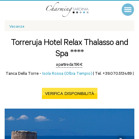
Vacanze
Torreruja Hotel Relax Thalasso and
****
Spa
a partire da:
196 €
Tanca Della Torre -
Isola Rossa (Olbia Tempio)
|
Tel. +39.070.513489
|
VERIFICA DISPONIBILITÀ