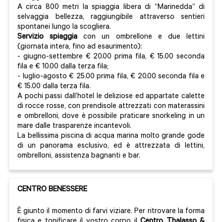
A circa 800 metri la spiaggia libera di “Marinedda” di
selvaggia bellezza, raggiungibile attraverso sentieri
spontanei lungo la scogliera.
Servizio spiaggia
con un ombrellone e due lettini
(giornata intera, fino ad esaurimento):
- giugno-settembre € 20.00 prima fila, € 15.00 seconda
fila e € 10.00 dalla terza fila;
- luglio-agosto € 25.00 prima fila, € 20.00 seconda fila e
€ 15.00 dalla terza fila.
A pochi passi dall’hotel le deliziose ed appartate calette
di rocce rosse, con prendisole attrezzati con materassini
e ombrelloni, dove è possibile praticare snorkeling in un
mare dalle trasparenze incantevoli.
La bellissima piscina di acqua marina molto grande gode
di un panorama esclusivo, ed è attrezzata di lettini,
ombrelloni, assistenza bagnanti e bar.
CENTRO BENESSERE
È giunto il momento di farvi viziare. Per ritrovare la forma
fisica e tonificare il vostro corpo il
Centro Thalasso &