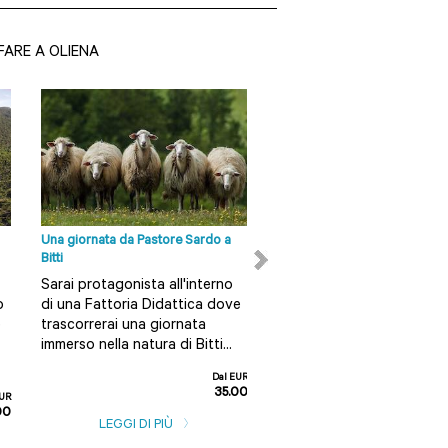
FARE A OLIENA
Una giornata da Pastore Sardo a
Trekking urbano a Mamoiada
Bitti
Orgosolo alla scoperta di gus
tradizioni
Sarai protagonista all'interno
Grazie a questo trekking
o
di una Fattoria Didattica dove
urbano potrai scoprire le
e
trascorrerai una giornata
bellezze, conoscere la sto
immerso nella natura di Bitti...
assaggiare alcune primizi
Dal EUR
tipiche dei due borghi...
35.00
EUR
00
LEGGI DI PIÙ