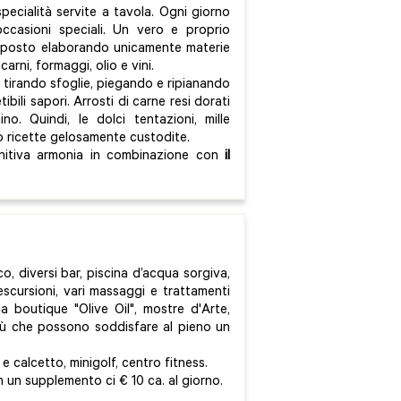
specialità servite a tavola. Ogni giorno
ccasioni speciali. Un vero e proprio
roposto elaborando unicamente materie
arni, formaggi, olio e vini.
 tirando sfoglie, piegando e ripianando
tibili sapori. Arrosti di carne resi dorati
. Quindi, le dolci tentazioni, mille
o ricette gelosamente custodite.
efinitiva armonia in combinazione con
il
co, diversi bar, piscina d’acqua sorgiva,
escursioni, vari massaggi e trattamenti
a boutique "Olive Oil", mostre d'Arte,
 più che possono soddisfare al pieno un
e calcetto, minigolf, centro fitness.
on un supplemento ci € 10 ca. al giorno.