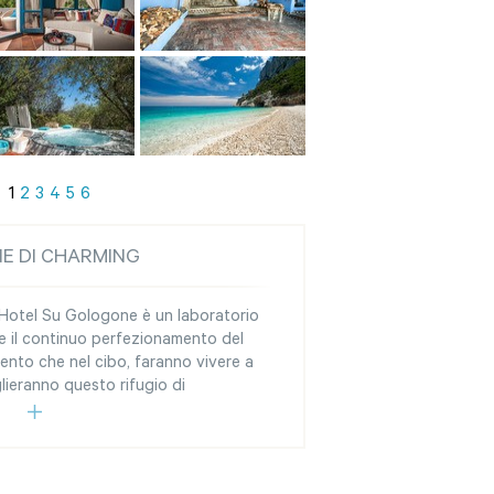
1
2
3
4
5
6
NE DI CHARMING
l’Hotel Su Gologone è un laboratorio
ve il continuo perfezionamento del
mento che nel cibo, faranno vivere a
lieranno questo rifugio di