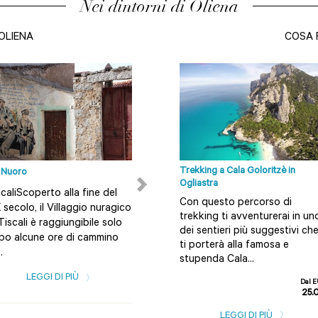
Nei dintorni di Oliena
OLIENA
COSA 
Trekking a Cala Goloritzè in
i Nuoro
Provincia di Nuoro
Ogliastra
caliScoperto alla fine del
Vacanze a Nuoro, turismo in
Con questo percorso di
 secolo, il Villaggio nuragico
uno dei territori più suggestivi
trekking ti avventurerai in un
Tiscali è raggiungibile solo
e meno conosciuti della
dei sentieri più suggestivi ch
po alcune ore di cammino
Sardegna La Barbagia rappr...
ti porterà alla famosa e
.
stupenda Cala...
LEGGI DI PIÙ
LEGGI DI PIÙ
Dal 
25.
LEGGI DI PIÙ