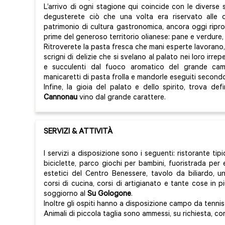
L’arrivo di ogni stagione qui coincide con le diverse 
degusterete ciò che una volta era riservato alle o
patrimonio di cultura gastronomica, ancora oggi rip
prime del generoso territorio olianese: pane e verdure, c
Ritroverete la pasta fresca che mani esperte lavorano,
scrigni di delizie che si svelano al palato nei loro irrepe
e succulenti dal fuoco aromatico del grande camino
manicaretti di pasta frolla e mandorle eseguiti second
Infine, la gioia del palato e dello spirito, trova d
Cannonau
vino dal grande carattere.
SERVIZI & ATTIVITÀ
I servizi a disposizione sono i seguenti: ristorante tipi
biciclette, parco giochi per bambini, fuoristrada per 
estetici del Centro Benessere, tavolo da biliardo, un
corsi di cucina, corsi di artigianato e tante cose in
soggiorno al
Su Gologone
.
Inoltre gli ospiti hanno a disposizione campo da tennis 
Animali di piccola taglia sono ammessi, su richiesta, c