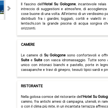
Il fascino dell'
Hotel Su Gologone
, incantevole relais
intreccio di suggestioni e atmosfere, di accoglienza
cose buone di una volta. All’interno di un verdissimo parc
distribuiti fra i giardini, loggiati, cortili e vialetti 
lentischi,con la grande piscina di acqua sorgiva ch
orizzonti.
CAMERE
Le camere di
Su Gologone
sono confortevoli e offr
Suite
e
Suite
con vasca idromassaggio. Tutte sono a
unico con intonaci bianchi e pastello, porte in legno
cassapanche e travi di ginepro, tessuti tipici sardi e pre
RISTORANTE
Nella golosa cornice del ristorante dell'
Hotel Su Golo
camino, fra antichi arnesi di campagna, utensili, in ra
o con il clima più mite, in un incantata terrazza affresc