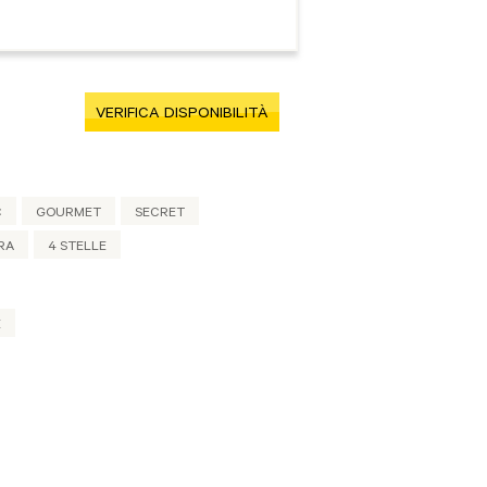
VERIFICA DISPONIBILITÀ
C
GOURMET
SECRET
RA
4 STELLE
E