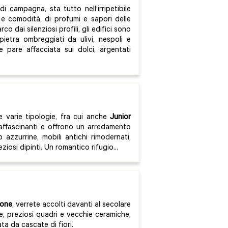
 di campagna, sta tutto nell’irripetibile
 e comodità, di profumi e sapori delle
o dai silenziosi profili, gli edifici sono
in pietra ombreggiati da ulivi, nespoli e
e pare affacciata sui dolci, argentati
e varie tipologie, fra cui anche
Junior
ffascinanti e offrono un arredamento
 azzurrine, mobili antichi rimodernati,
ziosi dipinti. Un romantico rifugio...
gone
, verrete accolti davanti al secolare
me, preziosi quadri e vecchie ceramiche,
ata da cascate di fiori.