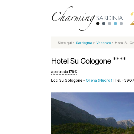
Siete qui
>
Sardegna
>
Vacanze
>
Hotel Su G
****
Hotel Su Gologone
a partire da:
179 €
Loc. Su Gologone -
Oliena (Nuoro)
|
Tel. +39.0