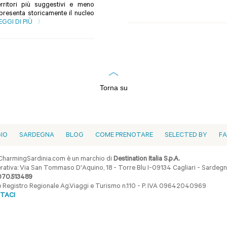
rritori più suggestivi e meno
presenta storicamente il nucleo
EGGI DI PIÙ
Torna su
GIO
SARDEGNA
BLOG
COME PRENOTARE
SELECTED BY
F
harmingSardinia.com è un marchio di
Destination Italia S.p.A.
ativa: Via San Tommaso D'Aquino, 18 - Torre Blu I-09134 Cagliari - Sardegna 
070.513489
ne Registro Regionale Ag.Viaggi e Turismo n.110 - P. IVA 09642040969
TACI