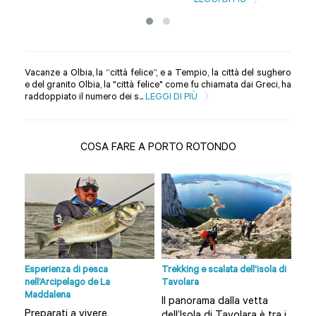
LEGGI DI PIÙ
Vacanze a Olbia, la “città felice”, e a Tempio, la città del sughero
e del granito Olbia, la "città felice" come fu chiamata dai Greci, ha
raddoppiato il numero dei s...
LEGGI DI PIÙ
COSA FARE A PORTO ROTONDO
lbia
Esperienza di pesca
Trekking e scalata dell'isola di
Tour
nell’Arcipelago de La
Tavolara
Vuoi
Maddalena
Il panorama dalla vetta
nte
Olb
Preparati a vivere