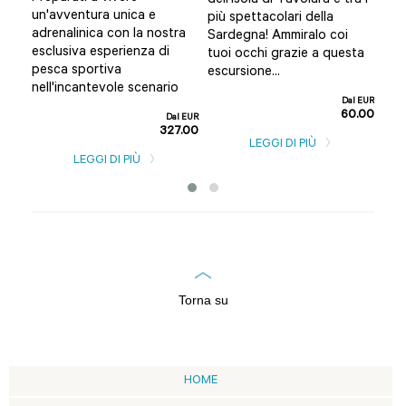
dell’Isola di Tavolara è tra i
n
e a
un'avventura unica e
più spettacolari della
per
adrenalinica con la nostra
Sardegna! Ammiralo coi
guid
esclusiva esperienza di
tuoi occhi grazie a questa
l EUR
pesca sportiva
escursione...
0.00
nell'incantevole scenario
Dal EUR
60.00
Dal EUR
327.00
LEGGI DI PIÙ
LEGGI DI PIÙ
Torna su
HOME