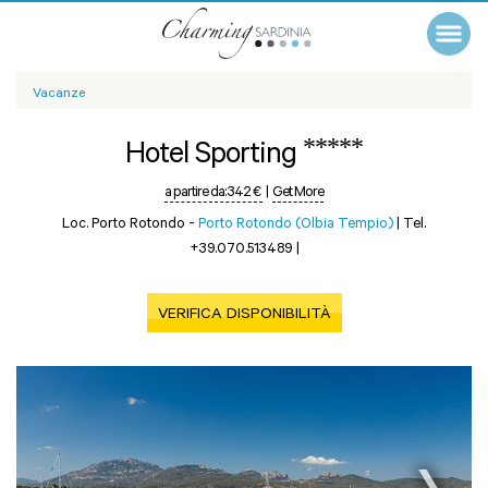
Vacanze
*****
Hotel Sporting
a partire da:
342 €
|
Get More
Loc. Porto Rotondo -
Porto Rotondo (Olbia Tempio)
|
Tel.
+39.070.513489
|
VERIFICA DISPONIBILITÀ