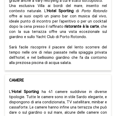
grazie anche a vary restyling a cui è stato sottoposto.
Una esclusiva Villa ai bordi del mare, inserito nel
contesto naturale. L’
Hotel Sporting
di
Porto Rotondo
offre ai suoi ospiti un piano bar con musica dal vivo,
ideale punto di incontro per l’aperitivo o per un cocktail
dopo la cena presso il raffinato
ristorante à la carte
, che
con la sua terrazza offre una vista eccezionale sul
giardino e sullo Yacht Club di Porto Rotondo.
Sarà facile riscoprire il piacere del lento scorrere del
tempo nelle ore di relax passate nella spiaggia privata
dell’hotel, e nel bellissimo giardino che fa da contorno
alla preziosa piscina di acqua salata.
CAMERE
L'
Hotel Sporting
ha 41 camere suddivise in diverse
tipologie. Tutte le camere sono in stile Sardo elegante, e
dispongono di aria condizionata, TV satellitare, minibar e
cassaforte. Le camere hanno infine una terrazza che può
dare o sul giardino o sul mare, alcune delle camere con