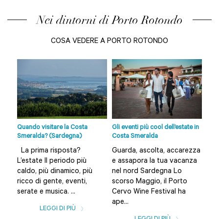
Nei dintorni di Porto Rotondo
COSA VEDERE A PORTO ROTONDO
ito
Quando visitare la Costa
Gli eventi più cool dell’estate in
Spi
Smeralda? (Sardegna)
Costa Smeralda
e di
La prima risposta?
Guarda, ascolta, accarezza
L’a
L’estate Il periodo più
e assapora la tua vacanza
Bud
caldo, più dinamico, più
nel nord Sardegna Lo
Olb
ricco di gente, eventi,
scorso Maggio, il Porto
una
serate e musica. ...
Cervo Wine Festival ha
spia
ape...
LEGGI DI PIÙ