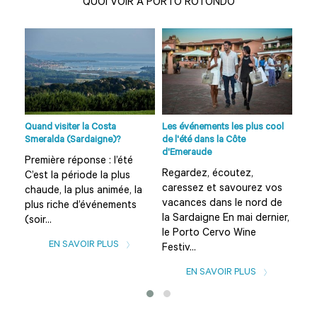
QUOI VOIR À PORTO ROTONDO
age
o...
Quand visiter la Costa
Les événements les plus cool
Plag
Smeralda (Sardaigne)?
de l'été dans la Côte
et s
d'Emeraude
Première réponse : l’été
Que
Regardez, écoutez,
C’est la période la plus
Sar
caressez et savourez vos
chaude, la plus animée, la
sug
vacances dans le nord de
plus riche d’événements
d’in
la Sardaigne En mai dernier,
(soir...
des
le Porto Cervo Wine
EN SAVOIR PLUS
Festiv...
EN SAVOIR PLUS