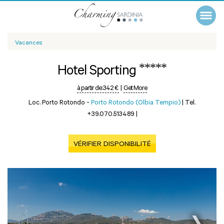
Vacances
*****
Hotel Sporting
à partir de:
342 €
|
Get More
Loc. Porto Rotondo -
Porto Rotondo (Olbia Tempio)
|
Tel.
+39.070.513489
|
VÉRIFIER DISPONIBILITÉ