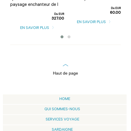
paysage enchanteur de l
d'u
Du EUR
60.00
u EUR
Du EUR
0.00
327.00
EN SAVOIR PLUS
EN SAVOIR PLUS
Haut de page
HOME
QUI SOMMES-NOUS
SERVICES VOYAGE
SARDAIGNE