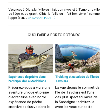
Vacances à Olbia, la “ville où il fait bon vivre”,et à Tempio, la ville
du liège et du granit. Olbia, la "ville où il fait bon vivre " comme
l’appelèrent ...
EN SAVOIR PLUS
QUOI FAIRE À PORTO ROTONDO
no à
Expérience de pêche dans
Trekking et escalade de l'île de
Visi
l'archipel de La Maddalena
Tavolara
Olbi
Préparez-vous à vivre une
La vue depuis le sommet de
Vou
aventure unique et pleine
l'île de Tavolara est l'une
Olb
?
d'adrénaline avec notre
des plus spectaculaires de
amu
expérience de pêche
la Sardaigne : admirez-la
Alo
rd
sportive exclusive dans le
avec les yeux sur cette
cet