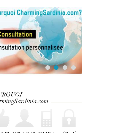
URQUOI
rmingSardinia.com