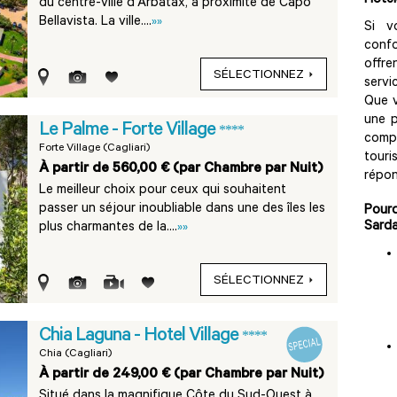
Hôtel
du centre-ville d'Arbatax, à proximité de Capo
Bellavista. La ville....
»»
Si v
confo
offre
SÉLECTIONNEZ
servi
Que v
une p
Le Palme - Forte Village
****
comp
Forte Village (Cagliari)
touri
À partir de 560,00 € (par Chambre par Nuit)
répon
Le meilleur choix pour ceux qui souhaitent
passer un séjour inoubliable dans une des îles les
Pour
Sarda
plus charmantes de la....
»»
SÉLECTIONNEZ
Chia Laguna - Hotel Village
****
Chia (Cagliari)
À partir de 249,00 € (par Chambre par Nuit)
Situé dans la magnifique Côte du Sud-Ouest à