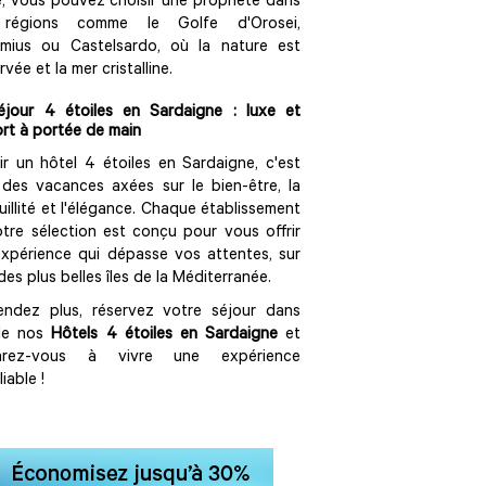
e, vous pouvez choisir une propriété dans
régions comme le Golfe d'Orosei,
simius ou Castelsardo, où la nature est
vée et la mer cristalline.
éjour 4 étoiles en Sardaigne : luxe et
rt à portée de main
ir un hôtel 4 étoiles en Sardaigne, c'est
 des vacances axées sur le bien-être, la
uillité et l'élégance. Chaque établissement
tre sélection est conçu pour vous offrir
xpérience qui dépasse vos attentes, sur
 des plus belles îles de la Méditerranée.
endez plus, réservez votre séjour dans
 de nos
Hôtels 4 étoiles en Sardaigne
et
arez-vous à vivre une expérience
iable !