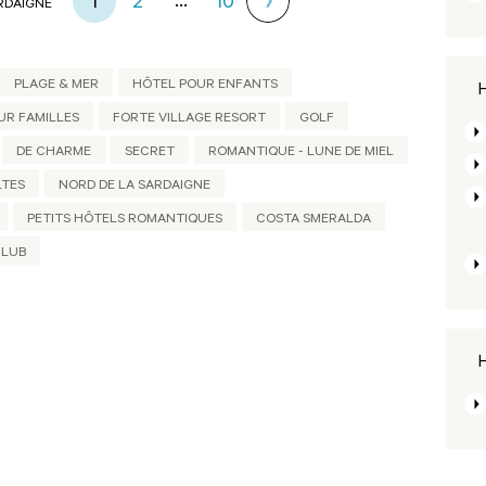
...
1
2
10
ARDAIGNE
PLAGE & MER
HÔTEL POUR ENFANTS
H
UR FAMILLES
FORTE VILLAGE RESORT
GOLF
DE CHARME
SECRET
ROMANTIQUE - LUNE DE MIEL
LTES
NORD DE LA SARDAIGNE
PETITS HÔTELS ROMANTIQUES
COSTA SMERALDA
CLUB
H