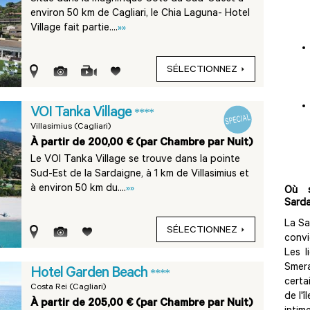
environ 50 km de Cagliari, le Chia Laguna- Hotel
Village fait partie....
»»
SÉLECTIONNEZ
VOI Tanka Village
****
Villasimius (Cagliari)
À partir de 200,00 € (par Chambre par Nuit)
Le VOI Tanka Village se trouve dans la pointe
Sud-Est de la Sardaigne, à 1 km de Villasimius et
à environ 50 km du....
»»
Où s
Sarda
La Sa
SÉLECTIONNEZ
conv
Les l
Smer
Hotel Garden Beach
****
certa
Costa Rei (Cagliari)
de l'
À partir de 205,00 € (par Chambre par Nuit)