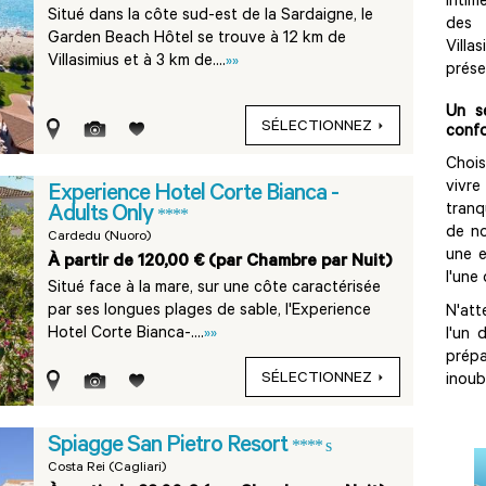
intim
Situé dans la côte sud-est de la Sardaigne, le
des 
Garden Beach Hôtel se trouve à 12 km de
Villa
Villasimius et à 3 km de....
»»
préser
Un s
SÉLECTIONNEZ
confo
Chois
vivre
Experience Hotel Corte Bianca -
tranq
Adults Only
****
de no
Cardedu (Nuoro)
une e
À partir de 120,00 € (par Chambre par Nuit)
l'une
Situé face à la mare, sur une côte caractérisée
par ses longues plages de sable, l'Experience
N'att
Hotel Corte Bianca-....
»»
l'un
prép
SÉLECTIONNEZ
inoubl
Spiagge San Pietro Resort
**** s
Costa Rei (Cagliari)