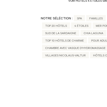
VOIR HÔTELS 4 ÉTOILES S
NOTRE SÉLÉCTION :
SPA
FAMILLES
TOP 20 HÔTELS
4 ÉTOILES
MER PO
SUD DE LA SARDAIGNE
CHIA LAGUNA
TOP 10 HÔTELS DE CHARME
POUR ADU
CHAMBRE AVEC VASQUE D'HYDROMASSAGE
VILLAGES NICOLAUS-VALTUR
HÔTELS 