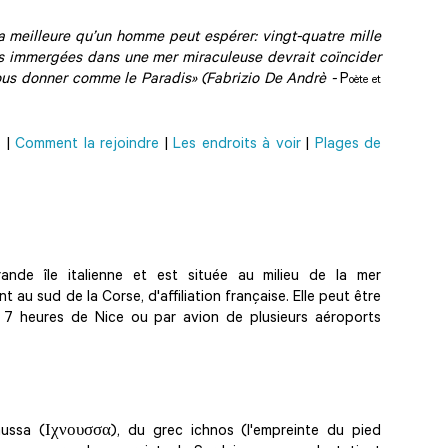
a meilleure qu’un homme peut espérer: vingt-quatre mille
es immergées dans une mer miraculeuse devrait coïncider
us donner comme le Paradis» (Fabrizio De Andrè -
P
oète et
s
|
Comment la rejoindre
|
Les endroits à voir
|
Plages de
nde île italienne et est située au milieu de la mer
 au sud de la Corse, d'affiliation française. Elle peut être
 7 heures de Nice ou par avion de plusieurs aéroports
nussa (Ιχνουσσα), du grec ichnos (l'empreinte du pied