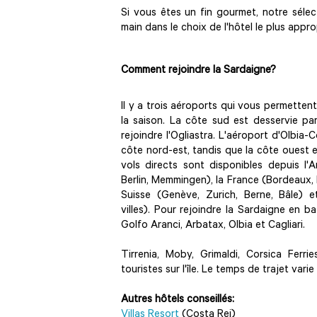
Si vous êtes un fin gourmet, notre sél
main dans le choix de l'hôtel le plus app
Comment rejoindre la Sardaigne?
Il y a trois aéroports qui vous permetten
la saison. La côte sud est desservie par
rejoindre l'Ogliastra. L'aéroport d'Olbia-
côte nord-est, tandis que la côte ouest e
vols directs sont disponibles depuis l'A
Berlin, Memmingen), la France (Bordeaux, P
Suisse (Genève, Zurich, Berne, Bâle) e
villes). Pour rejoindre la Sardaigne en b
Golfo Aranci, Arbatax, Olbia et Cagliari.
Tirrenia, Moby, Grimaldi, Corsica Fer
touristes sur l'île. Le temps de trajet varie
Autres hôtels conseillés:
Villas Resort
(Costa Rei)