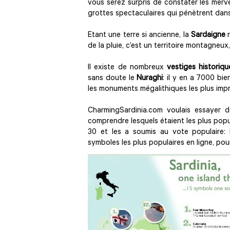
vous serez surpris de constater les merve
grottes spectaculaires qui pénètrent dans 
Etant une terre si ancienne, la
Sardaigne
n
de la pluie, c’est un territoire montagneu
Il existe de nombreux
vestiges historiq
sans doute le
Nuraghi
: il y en a 7000 bie
les monuments mégalithiques les plus imp
CharmingSardinia.com voulais essayer d
comprendre lesquels étaient les plus populai
30 et les a soumis au vote populaire: 
symboles les plus populaires en ligne, pou