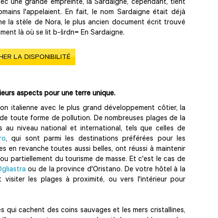
ec une grande empreinte, la Sardaigne, cependant, tient
mains l'appelaient. En fait, le nom Sardaigne était déjà
 la stèle de Nora, le plus ancien document écrit trouvé
ment là où se lit b-šrdn= En Sardaigne.
HER LA DISPONIBILITÉ
ieurs aspects pour une terre unique.
on italienne avec le plus grand développement côtier, la
 de toute forme de pollution. De nombreuses plages de la
au niveau national et international, tels que celles de
ro
, qui sont parmi les destinations préférées pour les
 en revanche toutes aussi belles, ont réussi à maintenir
ou partiellement du tourisme de masse. Et c'est le cas de
Ogliastra
ou de la province d'Oristano. De votre hôtel à la
siter les plages à proximité, ou vers l'intérieur pour
s qui cachent des coins sauvages et les mers cristallines,