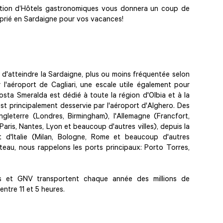
ection d’Hôtels gastronomiques vous donnera un coup de
roprié en Sardaigne pour vos vacances!
t d'atteindre la Sardaigne, plus ou moins fréquentée selon
 l'aéroport de Cagliari, une escale utile également pour
Costa Smeralda est dédié à toute la région d'Olbia et à la
st principalement desservie par l'aéroport d'Alghero. Des
ngleterre (Londres, Birmingham), l'Allemagne (Francfort,
aris, Nantes, Lyon et beaucoup d'autres villes), depuis la
t d'Italie (Milan, Bologne, Rome et beaucoup d'autres
ateau, nous rappelons les ports principaux: Porto Torres,
ries et GNV transportent chaque année des millions de
 entre 11 et 5 heures.