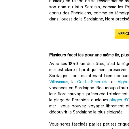
humain) en raison de sa ressemblance av
son nom du latin Sardinia, comme les Ro
connu des Phéniciens, comme en témoigne
dans l'ouest de la Sardaigne, Nora précisé
AFFIC
Plusieurs facettes pour une même ile, plus
Avec ses 1840 km de côtes, c’est la régi
mer est claire et pratiquement préservée
Sardaigne sont maintenant bien connues 
Villasimius
, la
Costa Smeralda
et
Alghe
vacances en Sardaigne. Beaucoup d'autres
leur flore sauvage préservée totalement 
la plage de Berchida, quelques
plages d’
mer vous pouvez voyager librement et vi
découvrir la Sardaigne la plus éloignée.
Vous serez fascinés par les petites crique