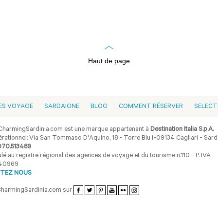
Haut de page
ES VOYAGE
SARDAIGNE
BLOG
COMMENT RÉSERVER
SELECT
harmingSardinia.com est une marque appartenant à
Destination Italia S.p.A.
rationnel: Via San Tommaso D'Aquino, 18 - Torre Blu I-09134 Cagliari - Sarda
070.513489
lé au registre régional des agences de voyage et du tourisme n.110 - P. IVA
40969
TEZ NOUS
CharmingSardinia.com sur