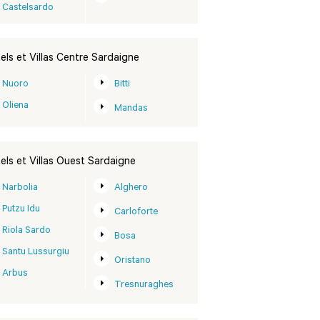
Castelsardo
els et Villas Centre Sardaigne
Nuoro
Bitti
Oliena
Mandas
els et Villas Ouest Sardaigne
Narbolia
Alghero
Putzu Idu
Carloforte
Riola Sardo
Bosa
Santu Lussurgiu
Oristano
Arbus
Tresnuraghes