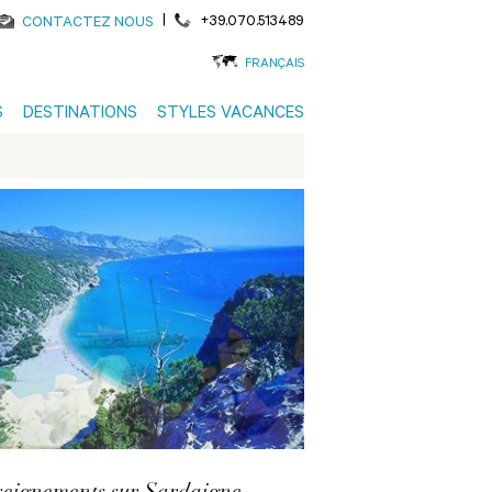
|
+39.070.513489
CONTACTEZ NOUS
FRANÇAIS
S
DESTINATIONS
STYLES VACANCES
eignements sur Sardaigne