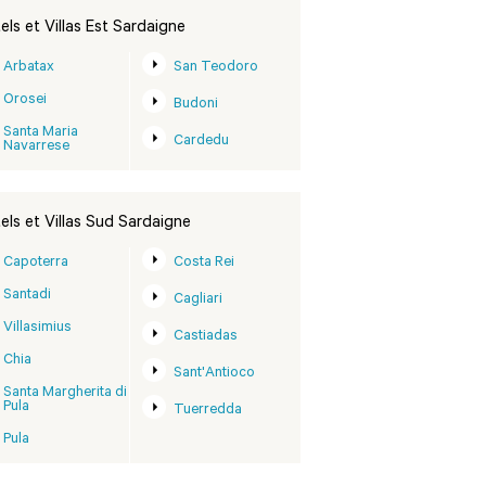
els et Villas Est Sardaigne
Arbatax
San Teodoro
Orosei
Budoni
Santa Maria
Cardedu
Navarrese
els et Villas Sud Sardaigne
Capoterra
Costa Rei
Santadi
Cagliari
Villasimius
Castiadas
Chia
Sant'Antioco
Santa Margherita di
Pula
Tuerredda
Pula