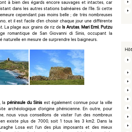
ont à bien des égards encore sauvages et intactes, car
ant dans les autres stations balnéaires de l’île. Si cette
n demeure cependant pas moins belle ; de très nombreuses
no, et il est facile d’en choisir chaque jour une différente
t. La plage aux grains de riz de
Is Arutas
,
Mari Ermì
,
Putzu
age romantique de San Giovanni di Sinis, occupant la
 naturelle en mesure de surprendre les baigneurs.
Hôt
, la
péninsule du Sinis
est également connue pour la ville
ite archéologique d’origine phénicienne. En outre, pour
gne, nous vous conseillons de visiter l’un des nombreux
il en existe plus de 7000, soit 1 tous les 3 km2. Dans la
nuraghe Losa est l’un des plus imposants et des mieux