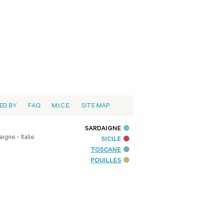
ED BY
FAQ
M.I.C.E.
SITE MAP
SARDAIGNE
igne - Italie
SICILE
TOSCANE
POUILLES