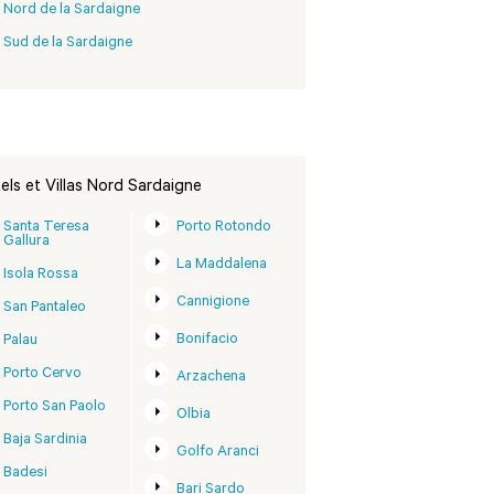
Nord de la Sardaigne
Sud de la Sardaigne
els et Villas Nord Sardaigne
Santa Teresa
Porto Rotondo
Gallura
La Maddalena
Isola Rossa
Cannigione
San Pantaleo
Bonifacio
Palau
Porto Cervo
Arzachena
Porto San Paolo
Olbia
Baja Sardinia
Golfo Aranci
Badesi
Bari Sardo