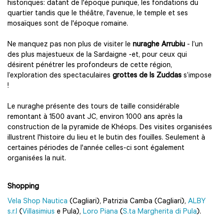
historiques: datant de l'époque punique, les fondations du
quartier tandis que le théâtre, l'avenue, le temple et ses
mosaïques sont de l'époque romaine.
Ne manquez pas non plus de visiter le
nuraghe Arrubiu
- l’un
des plus majestueux de la Sardaigne -et, pour ceux qui
désirent pénétrer les profondeurs de cette région,
l’exploration des spectaculaires
grottes de Is Zuddas
s’impose
!
Le nuraghe présente des tours de taille considérable
remontant à 1500 avant JC, environ 1000 ans après la
construction de la pyramide de Khéops. Des visites organisées
illustrent l'histoire du lieu et le butin des fouilles. Seulement à
certaines périodes de l'année celles-ci sont également
organisées la nuit.
Shopping
Vela Shop Nautica
(Cagliari), Patrizia Camba (Cagliari),
ALBY
s.r.l
(
Villasimius
e Pula),
Loro Piana
(
S.ta Margherita di Pula
).