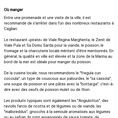
Où manger
Entre une promenade et une visite de la ville, il est
recommandé de s'arrêter dans l'un des nombreux restaurants à
Cagliari.
Le restaurant «pirate» de Viale Regina Margherita, le Zenit de
Viale Pula et Sa Domu Sarda pour la viande, le poisson, le
fromage et la charcuterie locale méritent d'être mentionnés. En
général, la qualité en ville est élevée et la zone de la Marina au
bord de la mer est idéale pour manger du poisson.
De la cuisine locale, nous recommandons le "fregula cun
cocciula", un type de couscous aux palourdes, le "sa cassola",
une soupe de poisson et une pâtes avec la "bottarga", c'est-à-
dire avec des oeufs de poisson mulet ou de thon.
Les produits typiques sont également les "Angiulottus", des
raviolis farcis de ricotta et de légumes ou de viande, les
"malloreddus", gnocchis à la semoule aromatisés aux légumes
ou au safran. Ils sont assaisonnés de sauce tomate, de