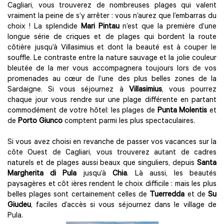
Cagliari, vous trouverez de nombreuses plages qui valent
vraiment la peine de s’y arrêter : vous n’aurez que l’embarras du
choix ! La splendide
Mari Pintau
n’est que la première d’une
longue série de criques et de plages qui bordent la route
côtière jusqu’à Villasimius et dont la beauté est à couper le
souffle. Le contraste entre la nature sauvage et la jolie couleur
bleutée de la mer vous accompagnera toujours lors de vos
promenades au cœur de l’une des plus belles zones de la
Sardaigne. Si vous séjournez à
Villasimius
, vous pourrez
chaque jour vous rendre sur une plage différente en partant
commodément de votre hôtel: les plages de
Punta Molentis
et
de
Porto Giunco
comptent parmi les plus spectaculaires.
Si vous avez choisi en revanche de passer vos vacances sur la
côte Ouest de Cagliari, vous trouverez autant de cadres
naturels et de plages aussi beaux que singuliers, depuis
Santa
Margherita di Pula
jusqu’à
Chia
. Là aussi, les beautés
paysagères et côt ières rendent le choix difficile : mais les plus
belles plages sont certainement celles de
Tuerredda
et de
Su
Giudeu
, faciles d’accès si vous séjournez dans le village de
Pula.