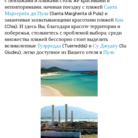
с пейзажами и пляжами столь же красивыми и
неповторимыми, начиная поездку с пляжей
Санта
Маргерита ди Пула
(Santa Margherita di Pula) и
заканчивая захватывающими красотами пляжей
Киа
(Chia). И здесь Вы, благодаря красоте территории и
побережья, столкнетесь с проблемой выбора; среди
множества пляжей бесспорно стоит выделить
великолепные
Туэрредда
(Tuerredda) и
Су Джудеу
(Su
Giudeu), легко доступное из Вашего отеля в
Пуле
.