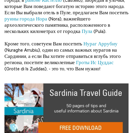
города, в
районе Кастелло
(Castello), забредая в улочки,
которые Вам поведают богатую историю этого народа.
Если Вы выбрали отель в Пуле, предлагаем Вам посетить
руины города Нора
(Nora), важнейшего
археологического памятника, расположенного в
нескольких километрах от городка
Пула
(Pula).
Кроме того, советуем Вам посетить
Нураг Аррубиу
(Nuraghe Arrubiu), один из самых важных нурагов на
Сардинии, а если Вы хотите отправиться вглубь этого
региона, посетите великолепные
Гроты Ис Цуддас
(Grotte di Is Zuddas), - это то, что Вам нужно!