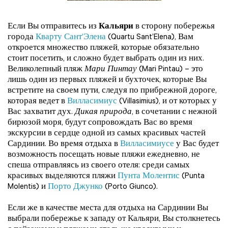
Если Вы отправитесь из
Кальяри
в сторону побережья
города
Кварту Сант’Элена
(Quartu Sant’Elena), Вам
откроется множество пляжей, которые обязательно
стоит посетить, и сложно будет выбрать один из них.
Великолепный пляж
Мари Пинтау
(Mari Pintau) – это
лишь один из первых пляжей и бухточек, которые Вы
встретите на своем пути, следуя по прибрежной дороге,
которая ведет в
Вилласимиус
(Villasimius), и от которых у
Вас захватит дух.
Дикая природа
, в сочетании с нежной
бирюзой моря, будут сопровождать Вас во время
экскурсии в сердце одной из самых красивых частей
Сардинии. Во время отдыха в
Вилласимиусе
у Вас будет
возможность посещать новые пляжи ежедневно, не
спеша отправляясь из своего отеля: среди самых
красивых выделяются пляжи
Пунта Молентис
(Punta
Molentis) и
Порто Джунко
(Porto Giunco).
Если же в качестве места для отдыха на Сардинии Вы
выбрали побережье к западу от Кальяри, Вы столкнетесь