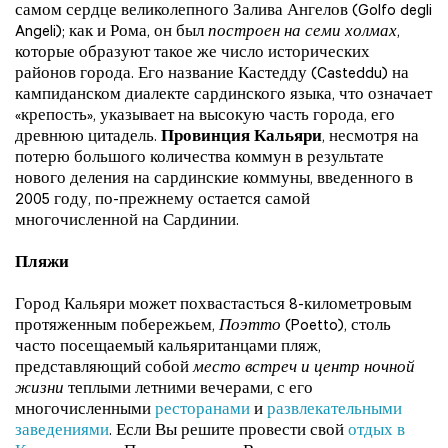
самом сердце великолепного Залива Ангелов (Golfo degli
Angeli); как и Рома, он был
построен на семи холмах
,
которые образуют такое же число исторических
районов города. Его название Кастедду (Casteddu) на
кампиданском диалекте сардинского языка, что означает
«крепость», указывает на высокую часть города, его
древнюю цитадель.
Провинция Кальяри
, несмотря на
потерю большого количества коммун в результате
нового деления на сардинские коммуны, введенного в
2005 году, по-прежнему остается самой
многочисленной на Сардинии.
Пляжи
Город Кальяри может похвастасться 8-километровым
протяженным побережьем,
Поэтто
(Poetto), столь
часто посещаемый кальяританцами пляж,
представляющий собой
место встреч и центр ночной
жизни
теплыми летними вечерами, с его
многочисленными
ресторанами
и
развлекательными
заведениями
. Если Вы решите провести свой
отдых в