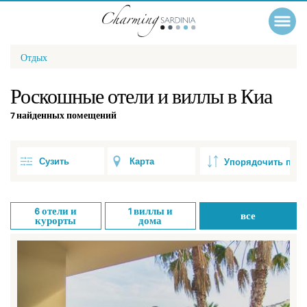
Отдых
Роскошные отели и виллы в Киа
7 найденных помещений
Сузить
Карта
6
отели и
1
виллы и
все
курорты
дома