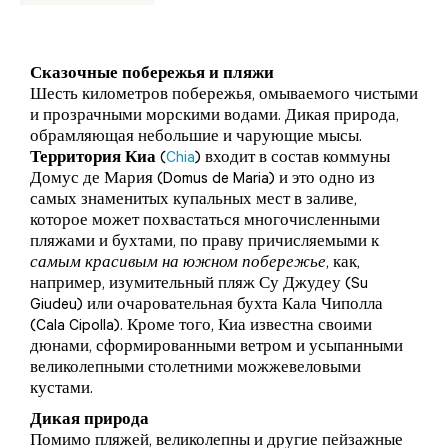
Сказочные побережья и пляжи
Шесть километров побережья, омываемого чистыми
и прозрачными морскими водами. Дикая природа,
обрамляющая небольшие и чарующие мысы.
Территория Киа
(
Chia
) входит в состав коммуны
Домус де Мария (Domus de Maria) и это одно из
самых знаменитых купальных мест в заливе,
которое может похвастаться многочисленными
пляжами и бухтами, по праву причисляемыми к
самым красивым на южном побережье
, как,
например, изумительный пляж Су Джудеу (Su
Giudeu) или очаровательная бухта Кала Чиполла
(Cala Cipolla). Кроме того, Киа известна своими
дюнами, сформированными ветром и усыпанными
великолепными столетними можжевеловыми
кустами.
Дикая природа
Помимо пляжей, великолепны и другие пейзажные