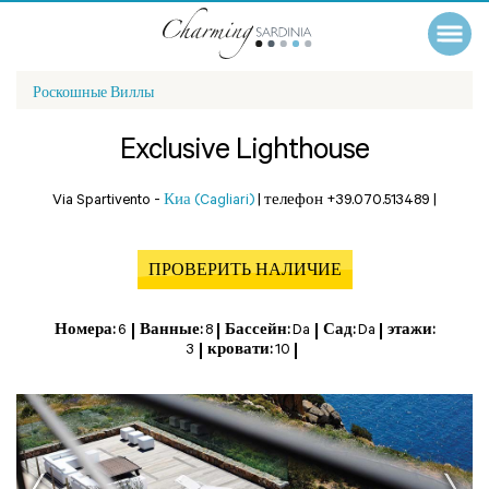
Роскошные Виллы
Exclusive Lighthouse
Via Spartivento -
Киа (Cagliari)
|
телефон +39.070.513489
|
ПРОВЕРИТЬ НАЛИЧИЕ
Номера:
6
Ванные:
8
Бассейн:
Da
Сад:
Da
этажи:
3
кровати:
10