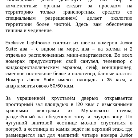
заповедника (маяк действует до сих пор, а
компетентные органы следят за проездом на
территорию только транспортных средств со
специальным разрешением) делает экологию
территории более чистой. Здесь вам обеспечена
тишина и уединение.
Exclusive Lighthouse состоит из шести номеров Junior
Suite: два – с видом на море, два – на холмы, и 2
отдельно расположенных мини-апартаментов. Во всех
номерах предусмотрен свой санузел, телевизор с
жидкокристаллическим экраном, сейф, кондиционер,
сменное постельное белье и полотенца, банные халаты.
Номера Junior Suite имеют площадь в 35 кв.м, а
апартаменты около 50/60 кв.м.
За украшенной хрусталём дверью открывается
просторный зал площадью в 120 кв.м с изысканными
красными люстрами из Муранского стекла,
разделённый на обеденную зону и лаундж-зону. По
чугунной винтовой лестнице можно спуститься в
погреб, а лестница из камня ведёт на верхний этаж, где
размещается зал для чаепитий, четыре номера Junior