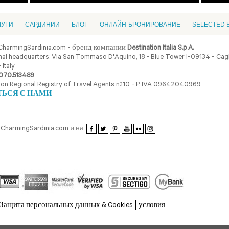
ЛУГИ
CАРДИНИИ
БЛОГ
ОНЛАЙН-БРОНИРОВАНИЕ
SELECTED 
CharmingSardinia.com - бренд компании
Destination Italia S.p.A.
al headquarters: Via San Tommaso D'Aquino, 18 - Blue Tower I-09134 - Cagli
 Italy
070.513489
ion Regional Registry of Travel Agents n.110 - P. IVA 09642040969
ТЬСЯ С НАМИ
CharmingSardinia.com и на
Защита персональных данных & Cookies
условия