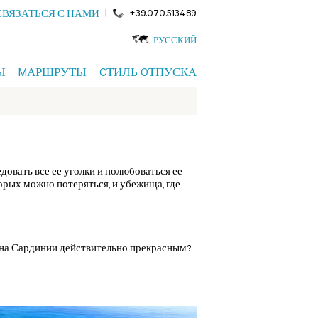
|
+39.070.513489
СВЯЗАТЬСЯ С НАМИ
РУССКИЙ
Ы
MАРШРУТЫ
CТИЛЬ OТПУСКА
довать все ее уголки и полюбоваться ее
орых можно потеряться, и убежища, где
х на Сардинии действительно прекрасным?