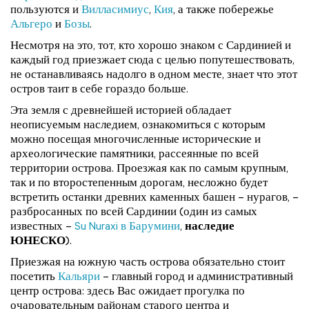
пользуются и
Вилласимиус
,
Кия
, а также побережье
Альгеро
и
Бозы
.
Несмотря на это, тот, кто хорошо знаком с Сардинией и
каждый год приезжает сюда с целью попутешествовать,
не останавливаясь надолго в одном месте, знает что этот
остров таит в себе гораздо больше.
Эта земля с древнейшей историей обладает
неописуемым наследием, ознакомиться с которым
можно посещая многочисленные исторические и
археологические памятники, рассеянные по всей
территории острова. Проезжая как по самым крупным,
так и по второстепенным дорогам, несложно будет
встретить останки древних каменных башен – нурагов, –
разбросанных по всей Сардинии (один из самых
известных –
Su Nuraxi в Барумини
,
наследие
ЮНЕСКО
).
Приезжая на южную часть острова обязательно стоит
посетить
Кальяри
– главный город и административный
центр острова: здесь Вас ожидает прогулка по
очаровательным районам старого центра и