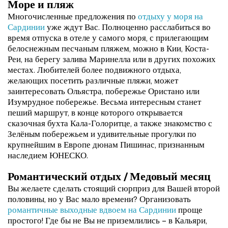
Море и пляж
Многочисленные предложения по
отдыху у моря на
Сардинии
уже ждут Вас. Полноценно расслабиться во
время отпуска в отеле у самого моря, с прилегающим
белоснежным песчаным пляжем, можно в Кии, Коста-
Реи, на берегу залива Маринелла или в других похожих
местах. Любителей более подвижного отдыха,
желающих посетить различные пляжи, может
заинтересовать Ольястра, побережье Ористано или
Изумрудное побережье. Весьма интересным станет
пеший маршрут, в конце которого открывается
сказочная бухта Кала-Голоритце, а также знакомство с
Зелёным побережьем и удивительные прогулки по
крупнейшим в Европе дюнам Пишинас, признанным
наследием ЮНЕСКО.
Романтический отдых / Медовый месяц
Вы желаете сделать стоящий сюрприз для Вашей второй
половины, но у Вас мало времени? Организовать
романтичные выходные вдвоем на Сардинии
проще
простого! Где бы не Вы не приземлились – в Кальяри,