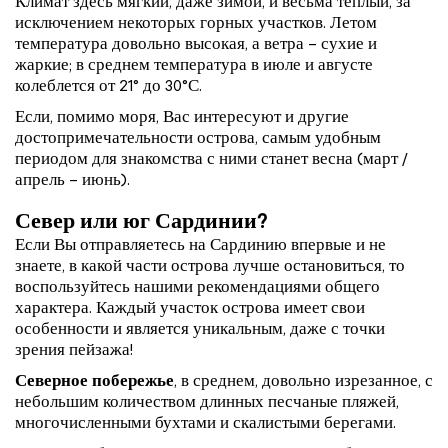
Климат здесь мягкий, даже зимой, и весьма теплый, за
исключением некоторых горных участков. Летом
температура довольно высокая, а ветра – сухие и
жаркие; в среднем температура в июле и августе
колеблется от 21° до 30°С.
Если, помимо моря, Вас интересуют и другие
достопримечательности острова, самым удобным
периодом для знакомства с ними станет весна (март /
апрель – июнь).
Север или юг Сардинии?
Если Вы отправляетесь на Сардинию впервые и не
знаете, в какой части острова лучше остановиться, то
воспользуйтесь нашими рекомендациями общего
характера. Каждый участок острова имеет свои
особенности и является уникальным, даже с точки
зрения пейзажа!
Северное побережье
, в среднем, довольно изрезанное, с
небольшим количеством длинных песчаные пляжей,
многочисленными бухтами и скалистыми берегами.