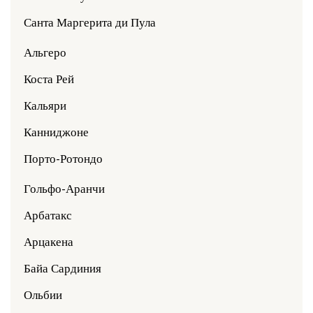
Санта Маргерита ди Пула
Альгеро
Коста Рей
Кальяри
Канниджоне
Порто-Ротондо
Гольфо-Аранчи
Арбатакс
Арцакена
Байа Сардиния
Ольбии