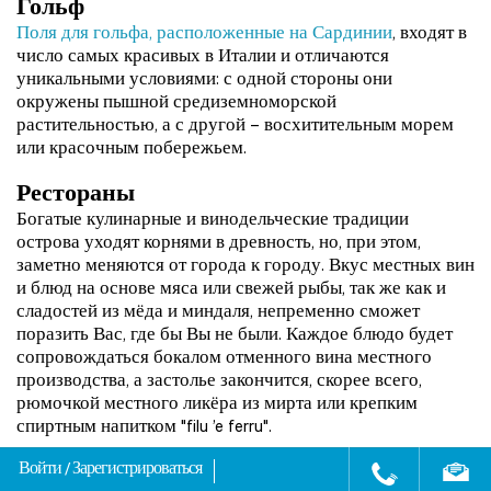
Гольф
Поля для гольфа, расположенные на Сардинии
, входят в
число самых красивых в Италии и отличаются
уникальными условиями: с одной стороны они
окружены пышной средиземноморской
растительностью, а с другой – восхитительным морем
или красочным побережьем.
Рестораны
Богатые кулинарные и винодельческие традиции
острова уходят корнями в древность, но, при этом,
заметно меняются от города к городу. Вкус местных вин
и блюд на основе мяса или свежей рыбы, так же как и
сладостей из мёда и миндаля, непременно сможет
поразить Вас, где бы Вы не были. Каждое блюдо будет
сопровождаться бокалом отменного вина местного
производства, а застолье закончится, скорее всего,
рюмочкой местного ликёра из мирта или крепким
спиртным напитком "filu ’e ferru".
Здесь предложена небольшая
подборка лучших
Войти
/
Зарегистрироваться
ресторанов
, готовых насладить Вас прекрасным обедом