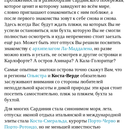
Протяжённость и разнообразие сардинского побережья,
которое ценят и которому завидуют во всём мире,
словно приглашают ознакомиться с ним поближе, а
после первого знакомства зовут к себе снова и снова.
Здесь всегда Вас будут ждать пляжи, на которых Вы не
успели остановиться, или бухта, которую Вы не смогли
полностью осмотреть и куда непременно стоит заехать
ещё раз. Может быть этот отпуск Вы решили посвятить
знакомству с
архипелагом Ла-Маддалена
, но разве
можно взять и уехать, не осмотрев и другие островки и
Карлофорте? А остров Азинара? А Кала-Голоритце?
Самые опытные знатоки острова точно скажут Вам, что
и регионы
Ольястра
и
Коста-Верде
обязательно
заслуживают внимания со стороны любителей
неподдельной красоты и дикой природы: эти края стоит
посетить самостоятельно, пляж за пляжем, бухта за
бухтой.
Для многих Сардиния стала синонимом моря, лета,
отпуска: иконой отдыха итальянской и международной
элиты стала
Коста-Смеральда
, курорты
Порто-Черво
и
Порто-Ротондо
, но не меньшей известностью