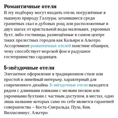
Романтичные отели
В эту подборку могут входить отели, погружённые в
пышную природу Галлуры, затаившиеся среди
гранитных скал и дубовых рощ, или расположенные в
двух шагах от кристальной воды маленьких, укромных
бухт, либо гостиницы, размещённые в самом центре
таких прелестных городов как Кальяри и Альгеро.
Ассортимент
романтичных отелей
поистине обширен,
чему способствует морской фон и радушное
гостеприимство сардинцев.
5-звёздочные отели
Элегантное оформление в традиционном стиле или
простой и линейный интерьер, характерный для
современного дизайна.
5-звёздочные отели
находятся
рядом с длинными пляжами с мелким песком или
укромными бухтами с частным доступом, в местах, одно
лишь название которых само по себе является гарантией
совершенства – Коста-Смеральда, Пула, Кия,
Вилласимиус, Альгеро.