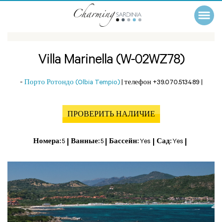
Villa Marinella (W-02WZ78)
-
Порто Ротондо (Olbia Tempio)
|
телефон +39.070.513489
|
ПРОВЕРИТЬ НАЛИЧИЕ
Номера:
5
Ванные:
5
Бассейн:
Yes
Сад:
Yes