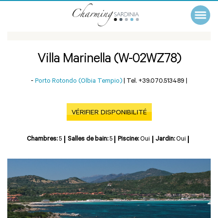
Villa Marinella (W-02WZ78)
-
Porto Rotondo (Olbia Tempio)
|
Tel. +39.070.513489
|
VÉRIFIER DISPONIBILITÉ
Chambres:
5
Salles de bain:
5
Piscine:
Oui
Jardin:
Oui