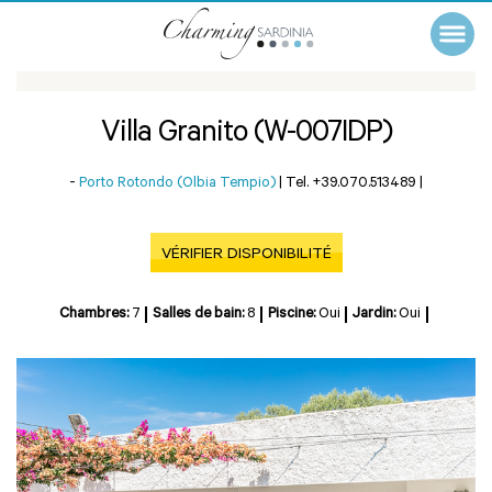
Villa Granito (W-007IDP)
-
Porto Rotondo (Olbia Tempio)
|
Tel. +39.070.513489
|
VÉRIFIER DISPONIBILITÉ
Chambres:
7
Salles de bain:
8
Piscine:
Oui
Jardin:
Oui