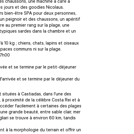
 des chaussons, une machine à café à
s jours et des goodies Nicolaus.
rs bien-être SPA pour deux personnes,
un peignoir et des chaussons, un apéritif
e au premier rang sur la plage, une
s typiques sardes dans la chambre et un
à 10 kg ; chiens, chats, lapins et oiseaux
spaces communs ni sur la plage.
17h00
vée et se termine par le petit-déjeuner
'arrivée et se termine par le déjeuner du
nt situées à Castiadas, dans l'une des
 à proximité de la célèbre Costa Rei et à
accéder facilement à certaines des plages
'une grande beauté, entre sable clair, mer
iari se trouve à environ 60 km, tandis
t à la morphologie du terrain et offrir un