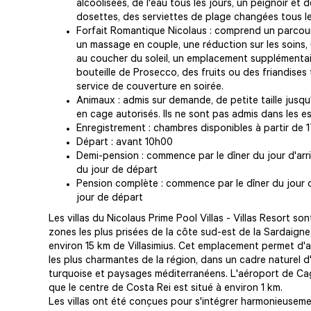
alcoolisées, de l'eau tous les jours, un peignoir et
dosettes, des serviettes de plage changées tous le
Forfait Romantique Nicolaus : comprend un parcou
un massage en couple, une réduction sur les soins, 
au coucher du soleil, un emplacement supplémentair
bouteille de Prosecco, des fruits ou des friandise
service de couverture en soirée.
Animaux : admis sur demande, de petite taille jusqu'
en cage autorisés. Ils ne sont pas admis dans les e
Enregistrement : chambres disponibles à partir de 
Départ : avant 10h00
Demi-pension : commence par le dîner du jour d'arri
du jour de départ
Pension complète : commence par le dîner du jour d
jour de départ
Les villas du Nicolaus Prime Pool Villas - Villas Resort so
zones les plus prisées de la côte sud-est de la Sardaigne,
environ 15 km de Villasimius. Cet emplacement permet d'
les plus charmantes de la région, dans un cadre naturel d
turquoise et paysages méditerranéens. L'aéroport de Cagl
que le centre de Costa Rei est situé à environ 1 km.
Les villas ont été conçues pour s'intégrer harmonieusemen