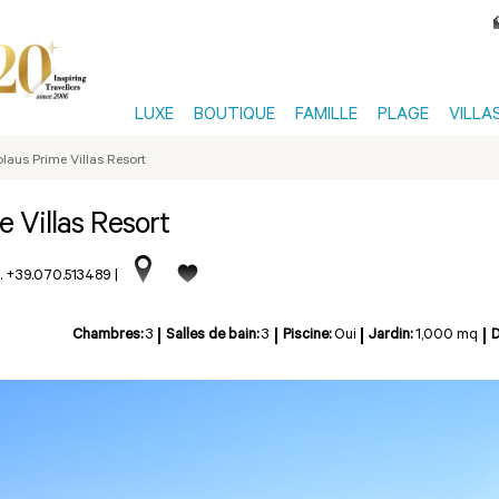
LUXE
BOUTIQUE
FAMILLE
PLAGE
VILLA
olaus Prime Villas Resort
e Villas Resort
. +39.070.513489
|
Chambres:
3
Salles de bain:
3
Piscine:
Oui
Jardin:
1,000 mq
D