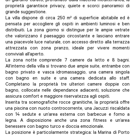
un giardino curato, profumato dalla macchia mediterranea, la
proprietà garantisce privacy, quiete e scorci panoramici di
grande suggestione.
La villa dispone di circa 250 m² di superficie abitabile ed è
pensata per accogliere gli ospiti in ambienti luminosi e ben
distribuiti. La zona giorno si distingue per le ampie vetrate
che valorizzano il paesaggio circostante e lasciano entrare
una piacevole luce naturale, con accesso diretto alla terrazza
attrezzata con zona pranzo, ideale per vivere momenti
conviviali all’aperto.
La zona notte comprende 7 camere da letto e 8 bagni.
All’interno della villa si trovano due ampie suite, entrambe con
bagno privato e vasca idromassaggio, una camera singola
con bagno en suite e una camera dedicata allo staff.
Completano la proprietà tre ulteriori camere doppie con
bagno, collocate nelle dependance adiacenti, soluzione che
assicura comfort e maggiore riservatezza agli ospiti.
Inserita tra scenografiche rocce granitiche, la proprietà offre
una piscina con nuoto controcorrente, una Jacuzzi riscaldata
con 14 sedute e un’area esterna con barbecue e forno a
legna. A disposizione anche una zona fitness e un’area
benessere con bagno turco e doccia emozionale.
La posizione è particolarmente strategica: la Marina di Porto