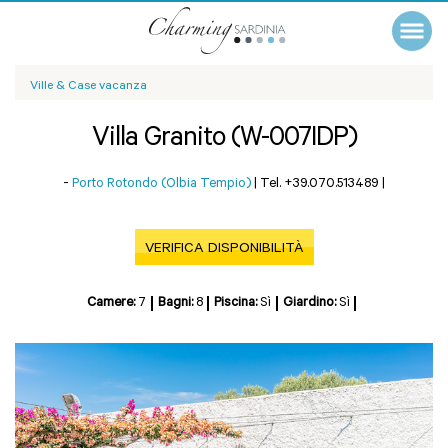
Ville & Case vacanza
Villa Granito (W-007IDP)
-
Porto Rotondo (Olbia Tempio)
|
Tel. +39.070.513489
|
VERIFICA DISPONIBILITÀ
Camere:
7
Bagni:
8
Piscina:
Sì
Giardino:
Sì