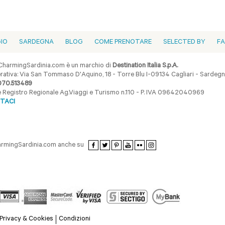
GIO
SARDEGNA
BLOG
COME PRENOTARE
SELECTED BY
F
harmingSardinia.com è un marchio di
Destination Italia S.p.A.
ativa: Via San Tommaso D'Aquino, 18 - Torre Blu I-09134 Cagliari - Sardegna 
070.513489
ne Registro Regionale Ag.Viaggi e Turismo n.110 - P. IVA 09642040969
TACI
armingSardinia.com anche su
Privacy & Cookies
Condizioni