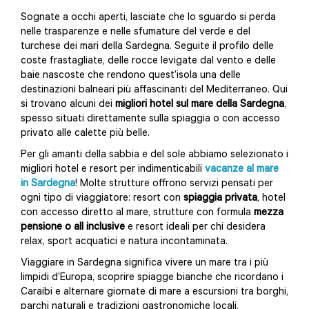
Sognate a occhi aperti, lasciate che lo sguardo si perda
nelle trasparenze e nelle sfumature del verde e del
turchese dei mari della Sardegna. Seguite il profilo delle
coste frastagliate, delle rocce levigate dal vento e delle
baie nascoste che rendono quest’isola una delle
destinazioni balneari più affascinanti del Mediterraneo. Qui
si trovano alcuni dei
migliori hotel sul mare della Sardegna
,
spesso situati direttamente sulla spiaggia o con accesso
privato alle calette più belle.
Per gli amanti della sabbia e del sole abbiamo selezionato i
migliori hotel e resort per indimenticabili
vacanze al mare
in Sardegna
! Molte strutture offrono servizi pensati per
ogni tipo di viaggiatore: resort con
spiaggia privata
, hotel
con accesso diretto al mare, strutture con formula
mezza
pensione o all inclusive
e resort ideali per chi desidera
relax, sport acquatici e natura incontaminata.
Viaggiare in Sardegna significa vivere un mare tra i più
limpidi d’Europa, scoprire spiagge bianche che ricordano i
Caraibi e alternare giornate di mare a escursioni tra borghi,
parchi naturali e tradizioni gastronomiche locali.