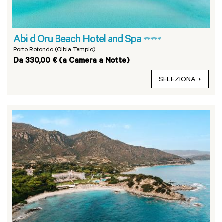
Abi d Oru Beach Hotel and Spa
*****
Porto Rotondo (Olbia Tempio)
Da 330,00 € (a Camera a Notte)
SELEZIONA