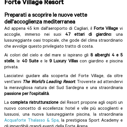
Forte Village Resort
Preparati a scoprire le nuove vette
dell'accoglienza mediterranea
Ad appena 45 km dall'aeroporto di Cagliari, il
Forte Village
vi
accoglie, immerso nei suoi
47 ettari di giardino
: una
lussureggiante oasi tropicale, che gode del clima straordinario
che avvolge questo privilegiato tratto di costa.
Ai colori del cielo e del mare si ispirano gli
8 alberghi 4 e 5
stelle
, le
40 Suite
e le
9 Luxury Villas
con giardino e piscina
privata.
Lasciatevi guidare alla scoperta del Forte Village, da oltre
vent'anni
The World’s Leading Resort
. Troverete ad attendervi
la meravigliosa natura del Sud Sardegna e una straordinaria
passione per l'ospitalità
.
La
completa ristrutturazione
del Resort propone agli ospiti un
nuovo concetto di eccellenza: hotel e ville più accoglienti e
lussuosi, una nuova lussureggiante piscina, la straordinaria
Acquaforte Thalasso & Spa
, la prestigiosa Sport Academy e
gli imperdibili grandi eventi della Forte Arena.