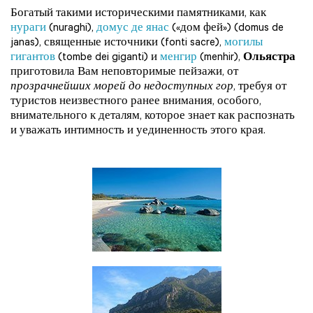
Богатый такими историческими памятниками, как
нураги
(nuraghi),
домус де янас
(«дом фей») (domus de
janas), священные источники (fonti sacre),
могилы
гигантов
(tombe dei giganti) и
менгир
(menhir),
Ольястра
приготовила Вам неповторимые пейзажи, от
прозрачнейших морей до недоступных гор
, требуя от
туристов неизвестного ранее внимания, особого,
внимательного к деталям, которое знает как распознать
и уважать интимность и уединенность этого края.