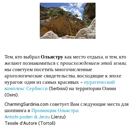
Тем, кто выбрал
Ольястру
как место отдыха, и тем, кто
желают познакомиться с
происхождением этой земли
,
мы советуем посетить многочисленные
археологические свидетельства, восходящие к эпохе
нурагов: один из самых красивых –
нурагический
комплекс Сербисси
(Serbissi) на территории Озини
(Osini).
CharmingSardinia.com советует Вам следующие места для
шоппинга в
Провинции Ольястра
:
Antichi poderi di Jerzu
(Jerzu)
Tessile d'Autore (Tortolì)