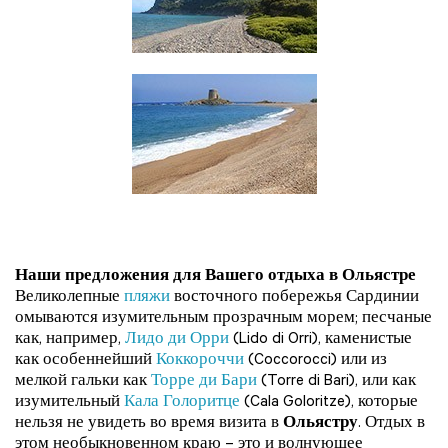
Наши предложения для Вашего отдыха в Ольястре
Великолепные
пляжи
восточного побережья Сардинии
омываются изумительным прозрачным морем; песчаные
как, например,
Лидо ди Орри
(Lido di Orri), каменистые
как особеннейший
Коккороччи
(Coccorocci) или из
мелкой гальки как
Торре ди Бари
(Torre di Bari), или как
изумительный
Кала Голоритце
(Cala Goloritze), которые
нельзя не увидеть во время визита в
Ольястру
. Отдых в
этом необыкновенном краю – это и волнующее