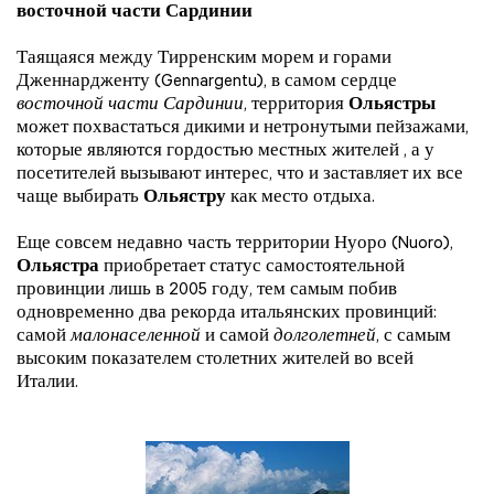
восточной части Сардинии
Таящаяся между Тирренским морем и горами
Дженнардженту (Gennargentu), в самом сердце
восточной части Сардинии
, территория
Ольястры
может похвастаться дикими и нетронутыми пейзажами,
которые являются гордостью местных жителей , а у
посетителей вызывают интерес, что и заставляет их все
чаще выбирать
Ольястру
как место отдыха.
Еще совсем недавно часть территории Нуоро (Nuoro),
Ольястра
приобретает статус самостоятельной
провинции лишь в 2005 году, тем самым побив
одновременно два рекорда итальянских провинций:
самой
малонаселенной
и самой
долголетней
, с самым
высоким показателем столетних жителей во всей
Италии.