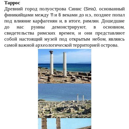
Таррос
Древний город полуострова Синис (Sinis), основанный
финикийцами между 11 и 8 веками до н.э., позднее попал
под влияние карфагенян и, в итоге, римлян. Дошедшие
до нас руины демонстрируют, в основном,
свидетельства римских времен, и они представляют
собой настоящий музей под открытым небом, являясь
самой важной археологической территорией острова.