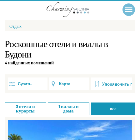
Отдых
Роскошные отели и виллы в
Будони
4 найденных помещений
Сузить
Карта
3
отели и
1
виллы и
все
курорты
дома