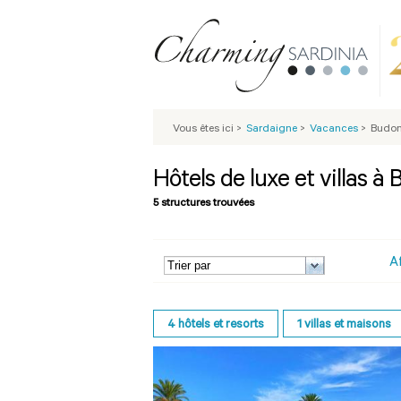
Vous êtes ici
>
Sardaigne
>
Vacances
>
Budon
Hôtels de luxe et villas à
5 structures trouvées
A
4
hôtels et resorts
1
villas et maisons