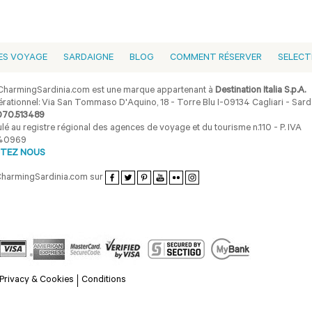
ES VOYAGE
SARDAIGNE
BLOG
COMMENT RÉSERVER
SELECT
harmingSardinia.com est une marque appartenant à
Destination Italia S.p.A.
rationnel: Via San Tommaso D'Aquino, 18 - Torre Blu I-09134 Cagliari - Sarda
070.513489
lé au registre régional des agences de voyage et du tourisme n.110 - P. IVA
40969
TEZ NOUS
CharmingSardinia.com sur
Privacy & Cookies
Conditions