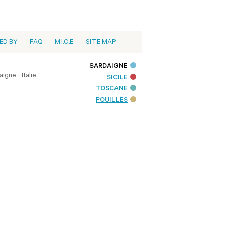
ED BY
FAQ
M.I.C.E.
SITE MAP
SARDAIGNE
igne - Italie
SICILE
TOSCANE
POUILLES