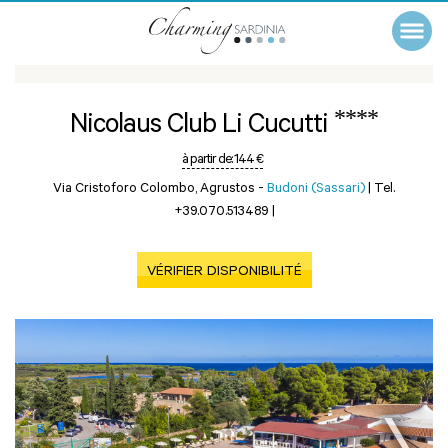
****
Nicolaus Club Li Cucutti
à partir de:
144 €
Via Cristoforo Colombo, Agrustos -
Budoni (Sassari)
|
Tel.
+39.070.513489
|
VÉRIFIER DISPONIBILITÉ