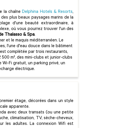
 de la chaîne
Delphina Hotels & Resorts
,
n des plus beaux paysages marins de la
lage d'une beauté extraordinaire, à
lexe, où vous pourrez trouver l'un des
de Thalasso & Spa
.
 mer et le maquis méditerranéen. Le
s, l'une d'eau douce dans le bâtiment
e est complétée par trois restaurants,
 500 m², des mini-clubs et junior-clubs
e Wi-Fi gratuit, un parking privé, un
echarge électrique.
premier étage, décorées dans un style
ocale apparente.
nda avec deux transats (ou une petite
uche, climatisation, TV, sèche-cheveux,
our les adultes. La connexion Wifi est