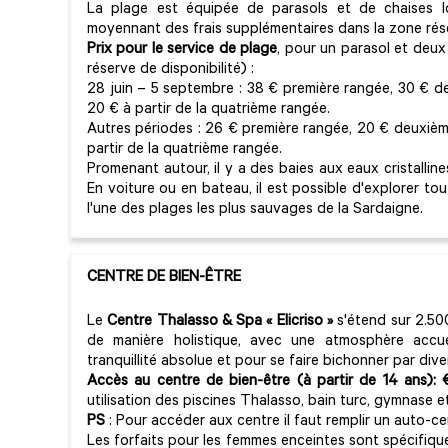
La plage est équipée de parasols et de chaises l
moyennant des frais supplémentaires dans la zone rése
Prix pour le service de plage
, pour un parasol et deux
réserve de disponibilité) :
28 juin – 5 septembre : 38 € première rangée, 30 € d
20 € à partir de la quatrième rangée.
Autres périodes : 26 € première rangée, 20 € deuxième
partir de la quatrième rangée.
Promenant autour, il y a des baies aux eaux cristallin
En voiture ou en bateau, il est possible d'explorer to
l'une des plages les plus sauvages de la Sardaigne.
CENTRE DE BIEN-ÊTRE
Le
Centre Thalasso & Spa « Elicriso »
s'étend sur 2.50
de manière holistique, avec une atmosphère accu
tranquillité absolue et pour se faire bichonner par div
Accès au centre de bien-être (à partir de 14 ans):
utilisation des piscines Thalasso, bain turc, gymnase e
PS
: Pour accéder aux centre il faut remplir un auto-ce
Les forfaits pour les femmes enceintes sont spécifique