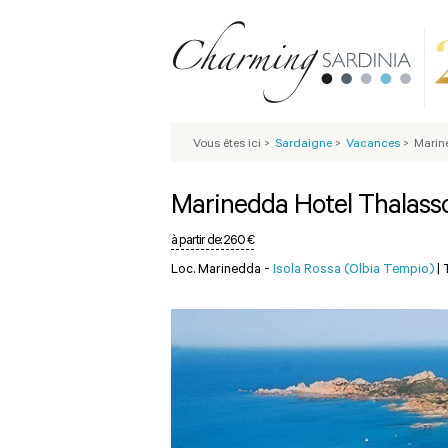
Vous êtes ici
>
Sardaigne
>
Vacances
>
Marin
Marinedda Hotel Thalass
à partir de:
260 €
Loc. Marinedda -
Isola Rossa (Olbia Tempio)
|