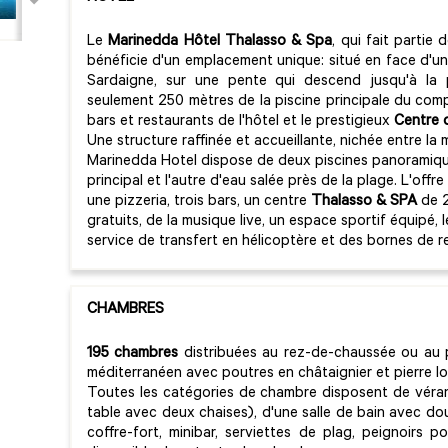
Le
Marinedda Hôtel Thalasso & Spa
, qui fait partie
bénéficie d'un emplacement unique: situé en face d'u
Sardaigne, sur une pente qui descend jusqu'à la p
seulement 250 mètres de la piscine principale du comp
bars et restaurants de l'hôtel et le prestigieux
Centre 
Une structure raffinée et accueillante, nichée entre la
Marinedda Hotel dispose de deux piscines panoramique
principal et l'autre d'eau salée près de la plage. L'offr
une pizzeria, trois bars, un centre
Thalasso & SPA
de 2
gratuits, de la musique live, un espace sportif équipé, l
service de transfert en hélicoptère et des bornes de r
CHAMBRES
195 chambres
distribuées au rez-de-chaussée ou au 
méditerranéen avec poutres en châtaignier et pierre l
Toutes les catégories de chambre disposent de véra
table avec deux chaises), d'une salle de bain avec do
coffre-fort, minibar, serviettes de plag, peignoirs p