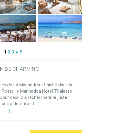
1
2
3
4
5
ON DE CHARMING
ncs de La Marinedda et niché dans la
a Rossa, le Marinedda Hotel Thalasso
 pour ceux qui recherchent le juste
e entre détente et