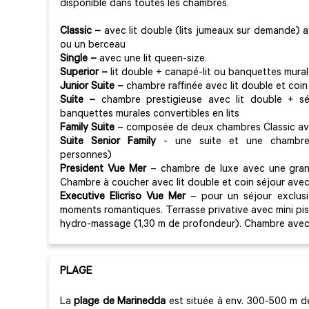
disponible dans toutes les chambres.
Classic –
avec lit double (lits jumeaux sur demande) ave
ou un berceau
Single –
avec une lit queen-size.
Superior
–
lit double + canapé-lit ou banquettes murale
Junior Suite –
chambre raffinée avec lit double et coin 
Suite –
chambre prestigieuse avec lit double + s
banquettes murales convertibles en lits
Family Suite
– composée de deux chambres Classic a
Suite Senior Family
- une suite et une chambre 
personnes)
President Vue Mer
– chambre de luxe avec une grand
Chambre à coucher avec lit double et coin séjour avec 
Executive Elicriso Vue Mer
– pour un séjour exclusi
moments romantiques. Terrasse privative avec mini pis
hydro-massage (1,30 m de profondeur). Chambre avec l
PLAGE
La
plage de Marinedda
est située à env. 300-500 m de