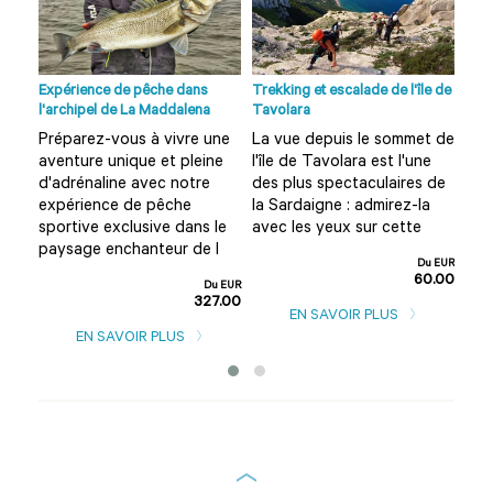
no à
Expérience de pêche dans
Trekking et escalade de l'île de
Visi
l'archipel de La Maddalena
Tavolara
Olbi
Préparez-vous à vivre une
La vue depuis le sommet de
Vou
aventure unique et pleine
l'île de Tavolara est l'une
Olb
?
d'adrénaline avec notre
des plus spectaculaires de
amu
expérience de pêche
la Sardaigne : admirez-la
Alo
rd
sportive exclusive dans le
avec les yeux sur cette
cet
paysage enchanteur de l
d'u
Du EUR
60.00
u EUR
Du EUR
0.00
327.00
EN SAVOIR PLUS
EN SAVOIR PLUS