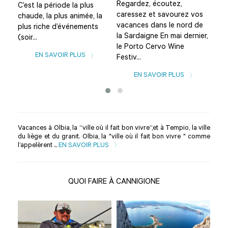
Regardez, écoutez,
C’est la période la plus
Sar
caressez et savourez vos
chaude, la plus animée, la
sug
vacances dans le nord de
plus riche d’événements
d’in
la Sardaigne En mai dernier,
(soir...
des
le Porto Cervo Wine
EN SAVOIR PLUS
Festiv...
EN SAVOIR PLUS
Vacances à Olbia, la “ville où il fait bon vivre”,et à Tempio, la ville
du liège et du granit. Olbia, la "ville où il fait bon vivre " comme
l’appelèrent ...
EN SAVOIR PLUS
QUOI FAIRE À CANNIGIONE