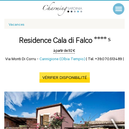
Vacances
**** s
Residence Cala di Falco
à partir de:
92 €
Via Monti Di Corru -
Cannigione (Olbia Tempio)
|
Tel. +39.070.513489
|
VÉRIFIER DISPONIBILITÉ