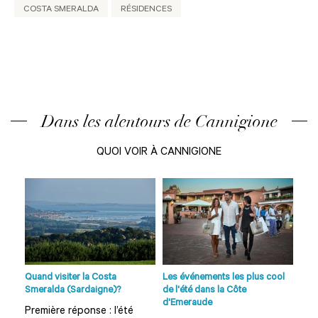
COSTA SMERALDA
RÉSIDENCES
Dans les alentours de Cannigione
QUOI VOIR À CANNIGIONE
age
o...
Quand visiter la Costa
Les événements les plus cool
Plag
Smeralda (Sardaigne)?
de l'été dans la Côte
et s
d'Emeraude
Première réponse : l’été
Que