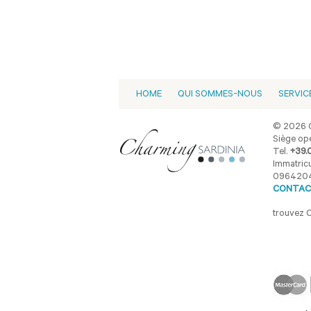
HOME
QUI SOMMES-NOUS
SERVIC
© 2026 C
Siège opé
Tel.
+39.
Immatricu
096420
CONTAC
trouvez 