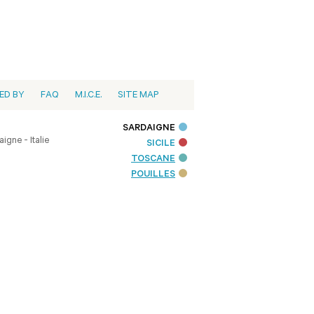
ED BY
FAQ
M.I.C.E.
SITE MAP
SARDAIGNE
igne - Italie
SICILE
TOSCANE
POUILLES