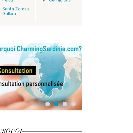
Palau
Cannigione
Santa Teresa
Gallura
URQUOI