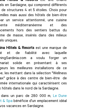
hina Hôtels & Resorts
est une chaîne
els en Sardaigne, qui comprend différents
 de structures 4 et 5 étoiles. Choix pour
amilles mais aussi des hôtels de bien-être
par un service attentionné, une cuisine
ellente méditerranéenne et des
acements hors des sentiers battus du
sme de masse, insérés dans des milieux
els uniques.
ina Hôtels & Resorts
est une marque de
ité et de fiabilité avec laquelle
mingSardinia.com a voulu forger un
enariat solide en présentant à ses
eurs les meilleures installations de ce
e, les mettant dans la sélection "Wellness
ax" grâce à des centre de bien-être de
mée internationale qui caractérisent ces
 hôtels dans le nord de la Sardaigne.
é dans un parc de 280 000 m,
Le Dune
t & Spa
bénéficie d'un emplacement idéal
vos vacances en Sardaigne.