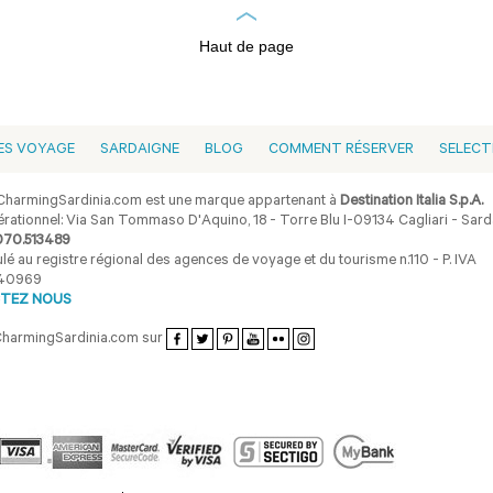
Haut de page
ES VOYAGE
SARDAIGNE
BLOG
COMMENT RÉSERVER
SELECT
harmingSardinia.com est une marque appartenant à
Destination Italia S.p.A.
rationnel: Via San Tommaso D'Aquino, 18 - Torre Blu I-09134 Cagliari - Sarda
070.513489
lé au registre régional des agences de voyage et du tourisme n.110 - P. IVA
40969
TEZ NOUS
CharmingSardinia.com sur