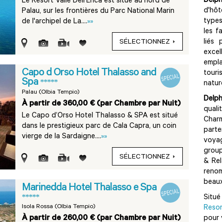
Delp
Le Resort Valle Dell'Erica est situé au nord de
d'hôt
Palau, sur les frontières du Parc National Marin
types
de l'archipel de La....
»»
les f
liés 
SÉLECTIONNEZ
exc
empl
Capo d Orso Hotel Thalasso and
touri
Spa
*****
natur
Palau (Olbia Tempio)
Delph
À partir de 360,00 € (par Chambre par Nuit)
qual
Le Capo d’Orso Hotel Thalasso & SPA est situé
Char
dans le prestigieux parc de Cala Capra, un coin
part
vierge de la Sardaigne....
»»
voyag
group
SÉLECTIONNEZ
& Rel
renom
beaux
Marinedda Hotel Thalasso e Spa
*****
Situ
Isola Rossa (Olbia Tempio)
Resor
À partir de 260,00 € (par Chambre par Nuit)
pour 