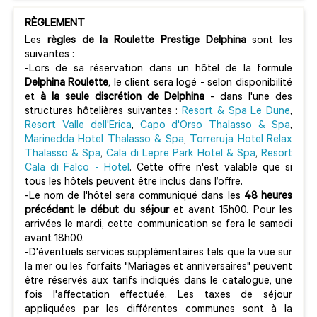
RÈGLEMENT
Les
règles de la
Roulette Prestige Delphina
sont les
suivantes :
-Lors de sa réservation dans un hôtel de la formule
Delphina Roulette
, le client sera logé - selon disponibilité
et
à la seule discrétion de Delphina
- dans l'une des
structures hôtelières suivantes :
Resort & Spa Le Dune
,
Resort Valle dell'Erica
,
Capo d'Orso Thalasso & Spa
,
Marin
edda Hotel Thalasso & Spa
,
Torreruja Hotel Relax
Thalasso & Spa
,
Cala di Lepre Park Hotel & Spa
,
Resort
Cala di Falco - Hotel
. Cette offre n'est valable que si
tous les hôtels peuvent être inclus dans l’offre.
-Le nom de l'hôtel sera communiqué dans les
48 heures
précédant le début du séjour
et avant 15h00. Pour les
arrivées le mardi, cette communication se fera le samedi
avant 18h00.
-D'éventuels services supplémentaires tels que la vue sur
la mer ou les forfaits "Mariages et anniversaires" peuvent
être réservés aux tarifs indiqués dans le catalogue, une
fois l'affectation effectuée. Les taxes de séjour
appliquées par les différentes communes sont à la