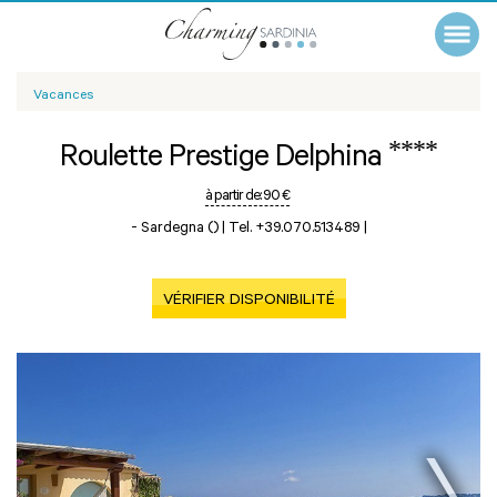
Vacances
****
Roulette Prestige Delphina
à partir de:
90 €
-
Sardegna ()
|
Tel. +39.070.513489
|
VÉRIFIER DISPONIBILITÉ