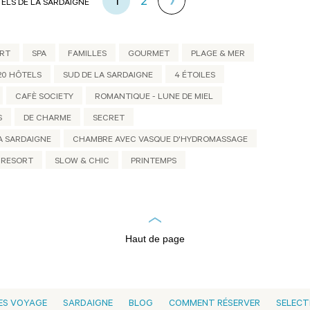
1
2
TELS DE LA SARDAIGNE
ORT
SPA
FAMILLES
GOURMET
PLAGE & MER
20 HÔTELS
SUD DE LA SARDAIGNE
4 ÉTOILES
CAFÈ SOCIETY
ROMANTIQUE - LUNE DE MIEL
S
DE CHARME
SECRET
A SARDAIGNE
CHAMBRE AVEC VASQUE D'HYDROMASSAGE
 RESORT
SLOW & CHIC
PRINTEMPS
Haut de page
ES VOYAGE
SARDAIGNE
BLOG
COMMENT RÉSERVER
SELECT