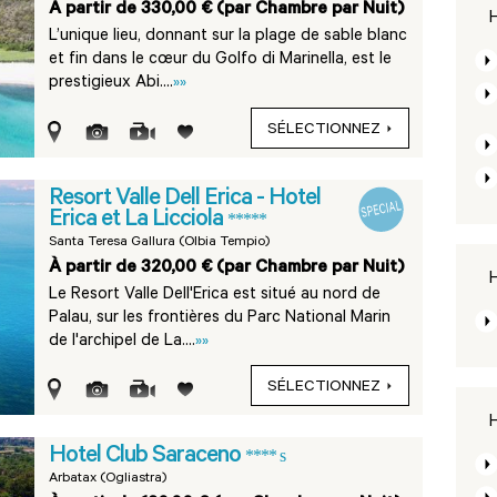
À partir de 330,00 € (par Chambre par Nuit)
H
L’unique lieu, donnant sur la plage de sable blanc
et fin dans le cœur du Golfo di Marinella, est le
prestigieux Abi....
»»
SÉLECTIONNEZ
Resort Valle Dell Erica - Hotel
Erica et La Licciola
*****
Santa Teresa Gallura (Olbia Tempio)
À partir de 320,00 € (par Chambre par Nuit)
H
Le Resort Valle Dell'Erica est situé au nord de
Palau, sur les frontières du Parc National Marin
de l'archipel de La....
»»
SÉLECTIONNEZ
H
Hotel Club Saraceno
**** s
Arbatax (Ogliastra)