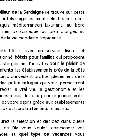
ement le meilleur.
illeur de la Sardaigne
se trouve sur cette
 hôtels soigneusement sélectionnés, dans
aquis méditerranéen luxuriant, au bord
e mer paradisiaque ou bien plongés au
de la vie mondaine trépidante.
ants hôtels avec un service discret et
tionné;
hôtels pour familles
qui proposent
aste gamme d’activités
pour le plaisir de
nfants
; les
établissements près de la côte
ceux qui veulent profiter pleinement de la
des petits refuges
qui vous permettront
récier la vrai vie, la gastronomie et les
tions; oasis de paix pour régénérer votre
 et votre esprit grâce aux établissements
aux et leurs traitements relaxants.
urez la sélection et décidez dans quelle
ie de l’île vous voulez commencer vos
nces et
quel type de vacances
vous