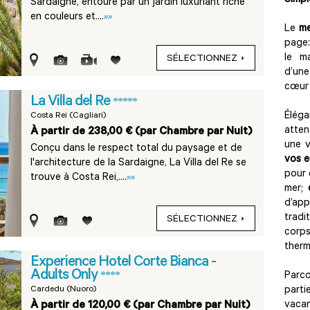
Simpl
Sardaigne, entouré par un jardin luxuriant riche
en couleurs et....
»»
Le
me
page:
le m
SÉLECTIONNEZ
d’un
cœur 
La Villa del Re
*****
Élég
Costa Rei (Cagliari)
atten
À partir de 238,00 € (par Chambre par Nuit)
une v
Conçu dans le respect total du paysage et de
vos e
l'architecture de la Sardaigne, La Villa del Re se
pour 
trouve à Costa Rei,....
»»
mer;
d’app
tradi
SÉLECTIONNEZ
corps
therm
Experience Hotel Corte Bianca -
Adults Only
****
Parco
part
Cardedu (Nuoro)
vaca
À partir de 120,00 € (par Chambre par Nuit)