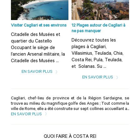
i à
Visiter Cagliari et ses environs
12 Plages autour de Cagliari à
Visi
ne pas manquer
Citadelle des Musées et
Cit
Découvrez toutes les
quartier du Castello
qua
plages à Cagliari,
Occupant le siège de
Occ
a,
Villasimius, Teulada, Chia,
l’ancien Arsenal militaire, la
l’an
,
Costa Rei, Pula, Teulada,
Citadelle des Musées ...
Cit
et Solanas. Su ...
EN SAVOIR PLUS
EN SAVOIR PLUS
Cagliari, chef-lieu de province et de la Région Sardaigne, se
trouve au milieu du magnifique golfe des Anges ; Tout comme la
ville de Rome, elle a été construite sur sept collines accueillant a...
EN SAVOIR PLUS
QUOI FAIRE À COSTA REI