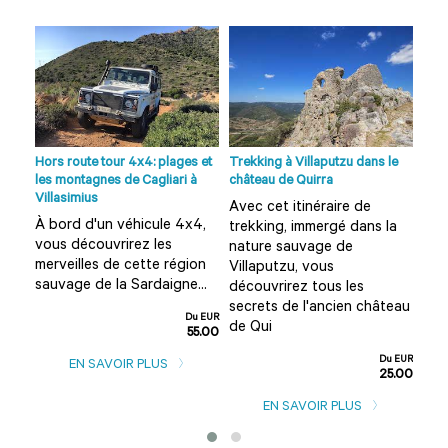
la
Hors route tour 4x4: plages et
Trekking à Villaputzu dans le
Ran
les montagnes de Cagliari à
château de Quirra
forê
Villasimius
Avec cet itinéraire de
En 
À bord d'un véhicule 4x4,
ez
trekking, immergé dans la
ran
vous découvrirez les
nature sauvage de
au 
merveilles de cette région
Villaputzu, vous
sau
sauvage de la Sardaigne...
découvrirez tous les
spl
 fo
secrets de l'ancien château
gra
Du EUR
de Qui
55.00
u EUR
5.00
Du EUR
EN SAVOIR PLUS
25.00
EN SAVOIR PLUS