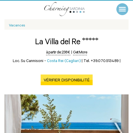
Vacances
*****
La Villa del Re
à partir de:
238 €
|
Get More
Loc. Su Cannisoni -
Costa Rei (Cagliari)
|
Tel. +39.070.513489
|
VÉRIFIER DISPONIBILITÉ