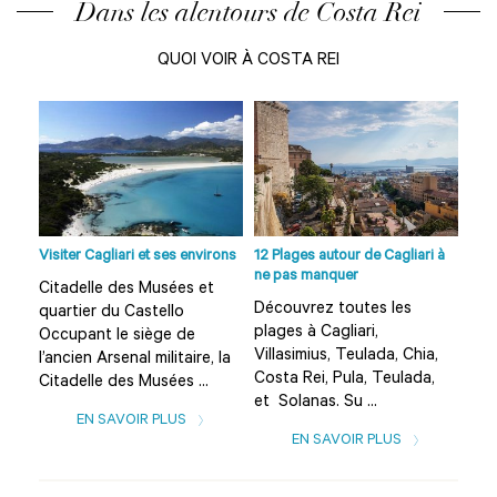
Dans les alentours de Costa Rei
QUOI VOIR À COSTA REI
i à
Visiter Cagliari et ses environs
12 Plages autour de Cagliari à
Visi
ne pas manquer
Citadelle des Musées et
Cit
Découvrez toutes les
quartier du Castello
qua
plages à Cagliari,
Occupant le siège de
Occ
a,
Villasimius, Teulada, Chia,
l’ancien Arsenal militaire, la
l’an
,
Costa Rei, Pula, Teulada,
Citadelle des Musées ...
Cit
et Solanas. Su ...
EN SAVOIR PLUS
EN SAVOIR PLUS