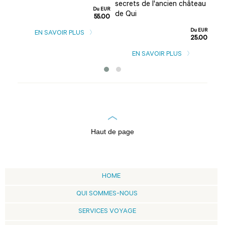
 fo
secrets de l'ancien château
gra
Du EUR
de Qui
55.00
u EUR
5.00
Du EUR
EN SAVOIR PLUS
25.00
EN SAVOIR PLUS
Haut de page
HOME
QUI SOMMES-NOUS
SERVICES VOYAGE