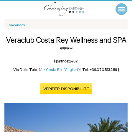
Vacances
Veraclub Costa Rey Wellness and SPA
****
à partir de:
245 €
Via Delle Tuie, 41 -
Costa Rei (Cagliari)
|
Tel. +39.070.513489
|
VÉRIFIER DISPONIBILITÉ