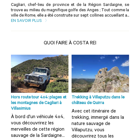
Cagliari, chef-lieu de province et de la Région Sardaigne, se
trouve au milieu du magnifique golfe des Anges ; Tout comme la
ville de Rome, elle a été construite sur sept collines accueillant a...
EN SAVOIR PLUS
QUOI FAIRE À COSTA REI
la
Hors route tour 4x4: plages et
Trekking à Villaputzu dans le
Ran
les montagnes de Cagliari à
château de Quirra
forê
Villasimius
Avec cet itinéraire de
En 
À bord d'un véhicule 4x4,
ez
trekking, immergé dans la
ran
vous découvrirez les
nature sauvage de
au 
merveilles de cette région
Villaputzu, vous
sau
sauvage de la Sardaigne...
découvrirez tous les
spl