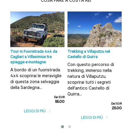
COSA FARE A COSTA REI
a
Tour in Fuoristrada 4x4 da
Trekking a Villaputzu nel
Trek
Cagliari a Villasimius tra
Castello di Quirra
fore
spiagge e montagne
sto
Con questo percorso di
Pre
A bordo di un fuoristrada
nel
trekking, immerso nella
tre
4x4 scoprirai le meraviglie
natura di Villaputzu,
cuo
di questa zona selvaggia
scoprirai tutti i segreti
sel
della Sardegna...
dell'antico Castello di
for
Quirra...
sent
Dal EUR
55.00
l EUR
Dal EUR
5.00
25.00
LEGGI DI PIÙ
LEGGI DI PIÙ