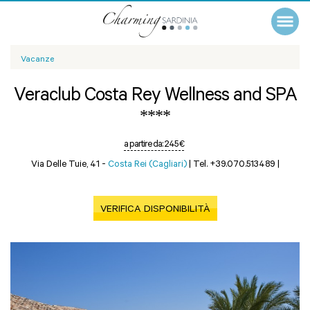
Vacanze
Veraclub Costa Rey Wellness and SPA
****
a partire da:
245 €
Via Delle Tuie, 41 -
Costa Rei (Cagliari)
|
Tel. +39.070.513489
|
VERIFICA DISPONIBILITÀ