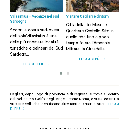
 da
Villasimius - Vacanze nel sud
Visitare Cagliari e dintorni
12 S
Sardegna
non
Cittadella dei Musei e
a
Scopri la costa sud-ovest
Sco
Quartiere Castello Sito in
dell’IsolaVillasimius è una
Cagl
quello che fino a poco
i,
delle più rinomate località
Teu
tempo fa era l'Arsenale
,
turistiche e balneari del Sud
Pul
Militare, la Cittadella...
Sardegn...
Sola
LEGGI DI PIÙ
LEGGI DI PIÙ
Cagliari, capoluogo di provincia e di regione, si trova al centro
del bellissimo Golfo degli Angeli; come Roma, è stata costruita
su sette colli, che identificano altrettanti quartieri storici ...
LEGGI
DI PIÙ