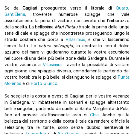
Se da
Cagliari
proseguirete verso il litorale di
Quartu
Sant’Elena
, troverete numerose spiagge che vale
assolutamente la pena di visitare, non avrete che l’imbarazzo
della scelta. La bellissima
Mari Pintau
è solo la prima della lunga
serie di cale e spiagge che incontrerete proseguendo lungo la
strada costiera che porta a
Villasimius
, e che vi lasceranno
senza fiato. La
natura selvaggia
, in contrasto con il dolce
azzurro del mare vi guideranno durante la vostra escursione
nel cuore di una delle più belle zone della Sardegna. Durante le
vostre vacanze a
Villasimius
avrete la possibilità di visitare
ogni giorno una spiaggia diversa, comodamente partendo dal
vostro hotel: tra le più belle, si distinguono le spiagge di
Punta
Molentis
e di
Porto Giunco
.
Se scegliete la costa a ovest di Cagliari per le vostre vacanze
in Sardegna, vi imbatterete in scenari e spiagge altrettanto
belli e singolari, partendo da quelle di Santa Margherita di Pula,
fino ad arrivare all’affascinante area di
Chia
. Anche qui la
bellezza del territorio e della costa è tale da rendere difficile la
selezione; tra le tante, sono senza dubbio meritevoli le