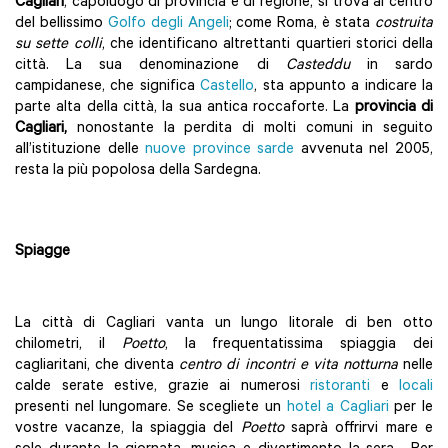
Cagliari
, capoluogo di provincia e di regione, si trova al centro
del bellissimo
Golfo degli Angeli
; come Roma, è stata
costruita
su sette colli
, che identificano altrettanti quartieri storici della
città. La sua denominazione di
Casteddu
in sardo
campidanese, che significa
Castello
, sta appunto a indicare la
parte alta della città, la sua antica roccaforte. La
provincia di
Cagliari,
nonostante la perdita di molti comuni in seguito
all’istituzione delle
nuove province sarde
avvenuta nel 2005,
resta la più popolosa della Sardegna.
Spiagge
La città di Cagliari vanta un lungo litorale di ben otto
chilometri, il
Poetto
, la frequentatissima spiaggia dei
cagliaritani, che diventa
centro di incontri e vita notturna
nelle
calde serate estive, grazie ai numerosi
ristoranti
e
locali
presenti nel lungomare. Se scegliete un
hotel a Cagliari
per le
vostre vacanze, la spiaggia del
Poetto
saprà offrirvi mare e