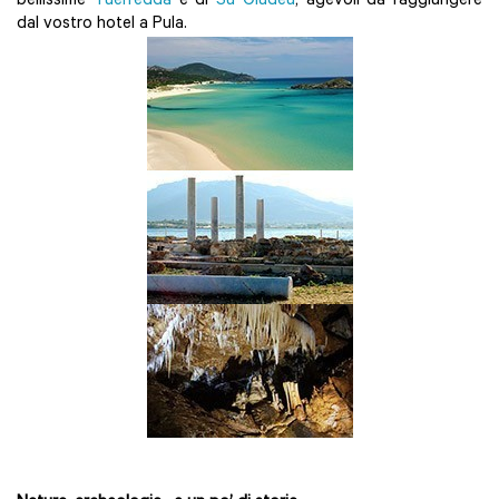
bellissime
Tuerredda
e di
Su Giudeu
, agevoli da raggiungere
dal vostro hotel a Pula.