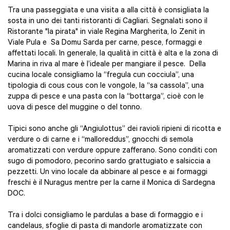
Tra una passeggiata e una visita a alla città è consigliata la
sosta in uno dei tanti ristoranti di Cagliari. Segnalati sono il
Ristorante "la pirata" in viale Regina Margherita, lo Zenit in
Viale Pula e Sa Domu Sarda per carne, pesce, formaggi e
affettati locali. In generale, la qualità in città è alta e la zona di
Marina in riva al mare è l’ideale per mangiare il pesce. Della
cucina locale consigliamo la “fregula cun cocciula”, una
tipologia di cous cous con le vongole, la “sa cassola”, una
zuppa di pesce e una pasta con la “bottarga”, cioè con le
uova di pesce del muggine o del tonno.
Tipici sono anche gli “Angiulottus” dei ravioli ripieni di ricotta e
verdure o di carne e i “malloreddus”, gnocchi di semola
aromatizzati con verdure oppure zafferano. Sono conditi con
sugo di pomodoro, pecorino sardo grattugiato e salsiccia a
pezzetti. Un vino locale da abbinare al pesce e ai formaggi
freschi è il Nuragus mentre per la carne il Monica di Sardegna
DOC.
Tra i dolci consigliamo le pardulas a base di formaggio e i
candelaus, sfoglie di pasta di mandorle aromatizzate con