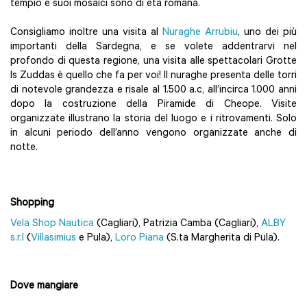
tempio e suoi mosaici sono di età romana.
Consigliamo inoltre una visita al
Nuraghe Arrubiu
, uno dei più
importanti della Sardegna, e se volete addentrarvi nel
profondo di questa regione, una visita alle spettacolari Grotte
Is Zuddas è quello che fa per voi! Il nuraghe presenta delle torri
di notevole grandezza e risale al 1.500 a.c, all’incirca 1.000 anni
dopo la costruzione della Piramide di Cheope. Visite
organizzate illustrano la storia del luogo e i ritrovamenti. Solo
in alcuni periodo dell’anno vengono organizzate anche di
notte.
Shopping
Vela Shop Nautica
(Cagliari), Patrizia Camba (Cagliari),
ALBY
s.r.l
(
Villasimius
e Pula),
Loro Piana
(S.ta Margherita di Pula).
Dove mangiare