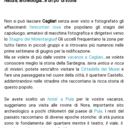
Natura, archeologia…e un po’ di storia
Non si può lasciare
Cagliari
senza aver visto e fotografato gli
affascinanti
fenicotteri rosa
che popolano gli stagni del
capoluogo; armatevi di macchina fotografica e dirigetevi verso
lo
Stagno del Molentargius
! Gli uccelli frequentano la zona per
tutto l’anno in piccoli gruppi e si ritrovano più numerosi nelle
prime settimane di giugno per la nidificazione.
Ma se volete di più dalle vostre
vacanze a Cagliari
…se volete
conoscere meglio la storia della Sardegna,
terra antica e ricca
di misteri
, potete senz’altro visitare la
Cittadella dei Musei
e
fare una passeggiata nel cuore della città, il quartiere Castello,
addentrandovi nelle stradine che raccontano la ricca storia di
questo popolo.
Se avete scelto un
hotel a Pula
per le vostre vacanze,
suggeriamo una visita alle rovine di Nora, importante sito
archeologico a pochi chilometri dal paese di
Pula
. I resti del
passato raccontano di diverse epoche storiche: di età punica
sono le fondamenta del quartiere mentre il teatro, il viale, il